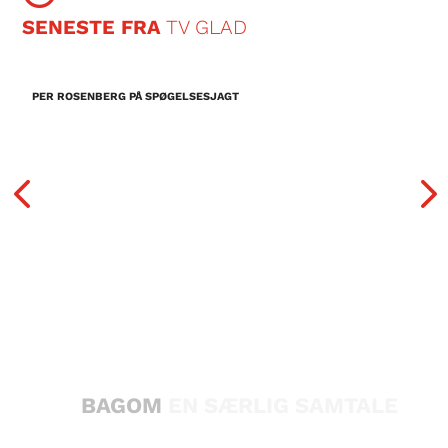
SENESTE FRA
TV GLAD
PER ROSENBERG PÅ SPØGELSESJAGT
R
BAGOM
EN SÆRLIG SAMTALE
Du kan se programmerne på
DRTV
og komme
bagom forberedelserne lige
her