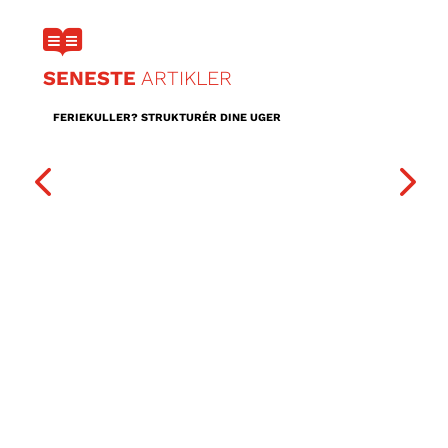
|

SENESTE
ARTIKLER
FERIEKULLER? STRUKTURÉR DINE UGER
FRAN
KÆRL

ORDET
ER VORES