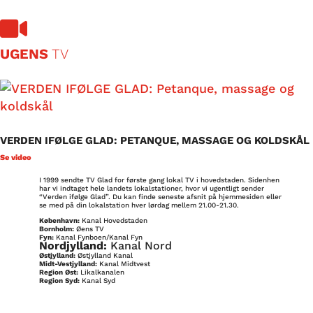

UGENS
TV
VERDEN IFØLGE GLAD: PETANQUE, MASSAGE OG KOLDSKÅL
Se video
I 1999 sendte TV Glad for første gang lokal TV i hovedstaden. Sidenhen
har vi indtaget hele landets lokalstationer, hvor vi ugentligt sender
“Verden ifølge Glad”. Du kan finde seneste afsnit på hjemmesiden eller
se med på din lokalstation hver lørdag mellem 21.00-21.30.
København:
Kanal Hovedstaden
Bornholm:
Øens TV
Fyn:
Kanal Fynboen/Kanal Fyn
Nordjylland:
Kanal Nord
Østjylland:
Østjylland Kanal
Midt-Vestjylland:
Kanal Midtvest
Region Øst:
Likalkanalen
Region Syd:
Kanal Syd