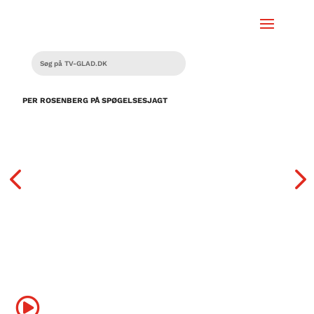
PER ROSENBERG PÅ SPØGELSESJAGT
R
