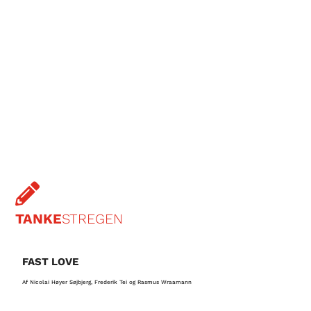

UGENS
FOTO
Snart vejr til sommer IS
AF JONAS KOCH

TANKE
STREGEN
G
FAST LOVE
Af
Af Nicolai Høyer Søjbjerg, Frederik Tei og Rasmus Wraamann