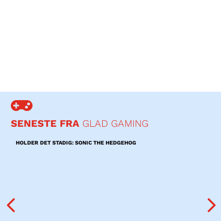
På campingpladsen er der plads til alle
På campingpladsen er der plads til alle
For Poul Pelle er campinglivet noget helt særligt. Der er et fællesskab og en åbenhed,
man ikke møder mange andre steder, når man har særlige behov.
LÆS MERE

SENESTE FRA
GLAD GAMING
HOLDER DET STADIG: SONIC THE HEDGEHOG