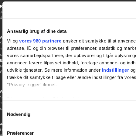
Ringsted
Jernbanevej 8
4100 Ringsted
Ansvarlig brug af dine data
Afdelingschef
Vi og
vores 980 partnere
ønsker dit samtykke til at anvend
Sacha Lohmann Weiss
adresse, ID og din browser til præferencer, statistik og marke
+45 40 27 91 11
sacha.lw@gladfonden.dk
vores samarbejdspartnere, der opbevarer og tilgår oplysninge
Esbjerg
annoncer, levere tilpasset indhold, foretage annonce- og in
Norgesgade 1, 2. sal
udvikle tjenester. Se mere information under
indstillinger
og 
6700 Esbjerg
trække dit samtykke tilbage eller ændre indstillinger fra vore
"Privacy trigger" ikonet.
Afdelingschef
Sanne Hansen
Dine valg anvendes på hele websitet.
+45 23 69 19 35
Samtykkevalg
sanne.h@gladfonden.dk
Vi bruger cookies til at tilpasse vores indhold og annoncer, til 
Nødvendig
at analysere vores trafik. Vi deler også oplysninger om din
Aabenraa
inden for sociale medier, annonceringspartnere og analysepa
H P Hanssens Gade 23, 2.
Præferencer
data med andre oplysninger, du har givet dem, eller som de ha
6200 Aabenraa