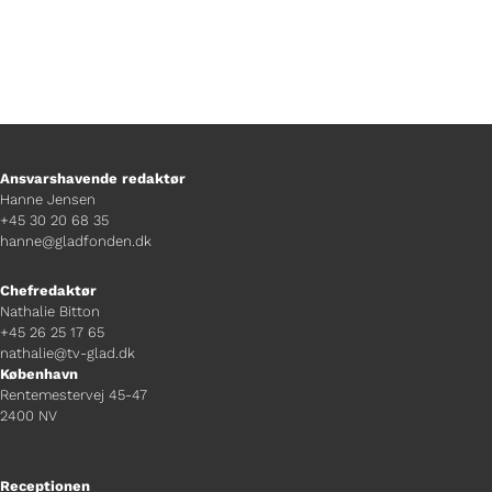
Ansvarshavende redaktør
Hanne Jensen
+45 30 20 68 35
hanne@gladfonden.dk
Chefredaktør
Nathalie Bitton
+45 26 25 17 65
nathalie@tv-glad.dk
København
Rentemestervej 45-47
2400 NV
Receptionen