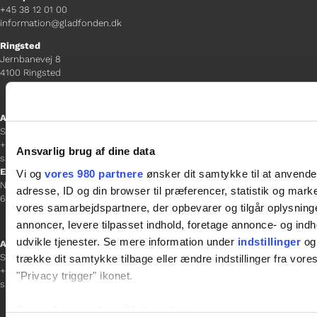
+45 38 12 01 00
information@gladfonden.dk
Ringsted
Jernbanevej 8
4100 Ringsted
Afdelingschef
Sacha Lohmann Weiss
+45 40 27 91 11
Ansvarlig brug af dine data
sacha.lw@gladfonden.dk
Esbjerg
Vi og
vores 980 partnere
ønsker dit samtykke til at anvend
Norgesgade 1, 2. sal
adresse, ID og din browser til præferencer, statistik og marke
6700 Esbjerg
vores samarbejdspartnere, der opbevarer og tilgår oplysninge
annoncer, levere tilpasset indhold, foretage annonce- og in
udvikle tjenester. Se mere information under
indstillinger
og 
Afdelingschef
Sanne Hansen
trække dit samtykke tilbage eller ændre indstillinger fra vore
+45 23 69 19 35
"Privacy trigger" ikonet.
sanne.h@gladfonden.dk
Dine valg anvendes på hele websitet.