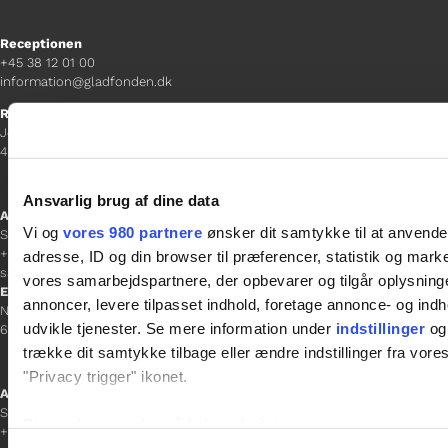
Receptionen
+45 38 12 01 00
information@gladfonden.dk
Ringsted
Jernbanevej 8
4100 Ringsted
Ansvarlig brug af dine data
Afdelingschef
Vi og
vores 980 partnere
ønsker dit samtykke til at anvend
Sacha Lohmann Weiss
+45 40 27 91 11
adresse, ID og din browser til præferencer, statistik og marke
sacha.lw@gladfonden.dk
vores samarbejdspartnere, der opbevarer og tilgår oplysninge
Esbjerg
annoncer, levere tilpasset indhold, foretage annonce- og in
Norgesgade 1, 2. sal
udvikle tjenester. Se mere information under
indstillinger
og 
6700 Esbjerg
trække dit samtykke tilbage eller ændre indstillinger fra vore
"Privacy trigger" ikonet.
Afdelingschef
Sanne Hansen
Dine valg anvendes på hele websitet.
+45 23 69 19 35