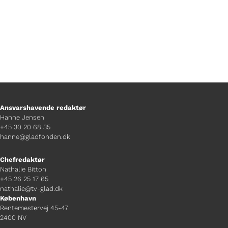
Ansvarshavende redaktør
Hanne Jensen
+45 30 20 68 35
hanne@gladfonden.dk
Chefredaktør
Nathalie Bitton
+45 26 25 17 65
nathalie@tv-glad.dk
København
Rentemestervej 45-47
2400 NV