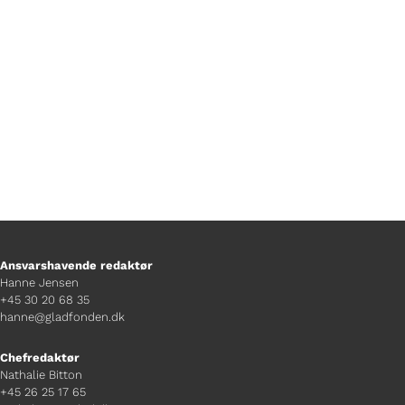
folkefesten og opfordrer andre til at
være en del af en fest, der samler alle.
Ansvarshavende redaktør
Hanne Jensen
+45 30 20 68 35
hanne@gladfonden.dk
Chefredaktør
Nathalie Bitton
+45 26 25 17 65