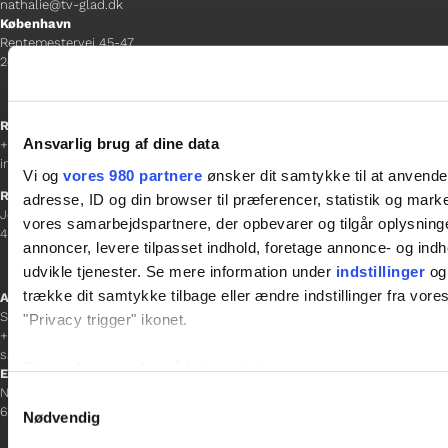
nathalie@tv-glad.dk
København
Rentemestervej 45-47
2400 NV
Receptionen
Ansvarlig brug af dine data
+45 38 12 01 00
information@gladfonden.dk
Vi og
vores 980 partnere
ønsker dit samtykke til at anvend
Ringsted
adresse, ID og din browser til præferencer, statistik og marke
Jernbanevej 8
vores samarbejdspartnere, der opbevarer og tilgår oplysninge
4100 Ringsted
annoncer, levere tilpasset indhold, foretage annonce- og in
udvikle tjenester. Se mere information under
indstillinger
og 
trække dit samtykke tilbage eller ændre indstillinger fra vore
Afdelingschef
Sacha Lohmann Weiss
"Privacy trigger" ikonet.
+45 40 27 91 11
sacha.lw@gladfonden.dk
Dine valg anvendes på hele websitet.
Esbjerg
Norgesgade 1, 2. sal
Samtykkevalg
6700 Esbjerg
Vi bruger cookies til at tilpasse vores indhold og annoncer, til 
Nødvendig
at analysere vores trafik. Vi deler også oplysninger om din