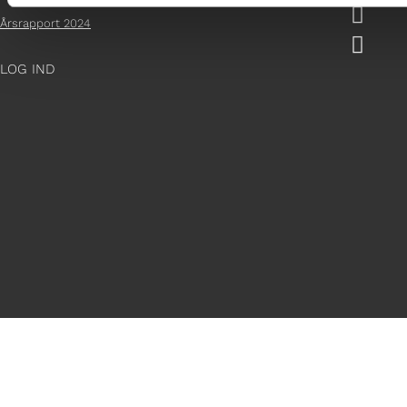

Årsrapport 2024

LOG IND