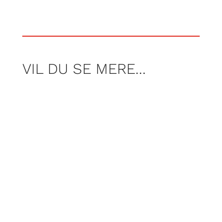
VIL DU SE MERE…
For Poul Pelle er campinglivet noget
helt særligt. Der er et fællesskab og en
åbenhed, man ikke møder mange andre
steder, når man har særlige behov.