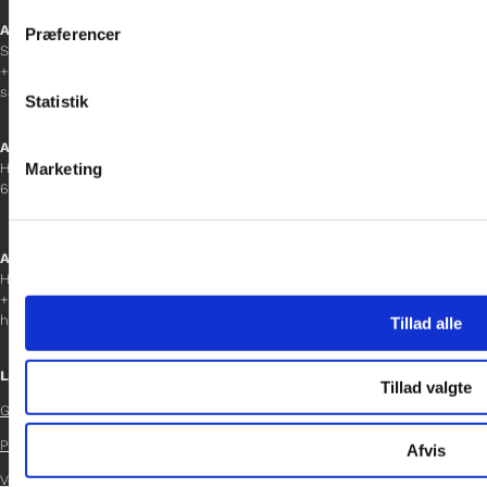
inden for sociale medier, annonceringspartnere og analysepa
Afdelingschef
Præferencer
data med andre oplysninger, du har givet dem, eller som de ha
Sanne Hansen
+45 23 69 19 35
sanne.h@gladfonden.dk
Statistik
Aabenraa
Marketing
H P Hanssens Gade 23, 2.
6200 Aabenraa
Afdelingschef
Helene Teichert
+45 29 37 32 41
helene.t@gladfonden.dk
Tillad alle
Links
Tillad valgte
Glad Fonden

Persondatapolitik
Afvis

Vedtægter