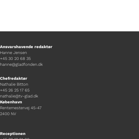
Ansvarshavende redaktør
Hanne Jensen
+45 30 20 68 35
hanne@gladfonden.dk
Chefredaktør
Nathalie Bitton
+45 26 25 17 65
nathalie@tv-glad.dk
København
Rentemestervej 45-47
2400 NV
Receptionen