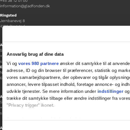
+45 38 12 01 00
information@gladfonden.dk
Ringsted
Jernbanevej 8
4100 Ringsted
Afdelingschef
Sacha Lohmann Weiss
Ansvarlig brug af dine data
+45 40 27 91 11
sacha.lw@gladfonden.dk
Vi og
vores 980 partnere
ønsker dit samtykke til at anvend
Esbjerg
adresse, ID og din browser til præferencer, statistik og marke
Norgesgade 1, 2. sal
vores samarbejdspartnere, der opbevarer og tilgår oplysninge
6700 Esbjerg
annoncer, levere tilpasset indhold, foretage annonce- og in
udvikle tjenester. Se mere information under
indstillinger
og 
Afdelingschef
trække dit samtykke tilbage eller ændre indstillinger fra vore
Sanne Hansen
"Privacy trigger" ikonet.
+45 23 69 19 35
sanne.h@gladfonden.dk
Dine valg anvendes på hele websitet.
Samtykkevalg
Aabenraa