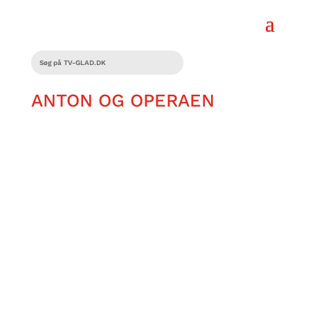
ANTON OG OPERAEN
Anton Løwe Nyborgs går i Operaen ca. ti
gange om året. Fokus er selvfølgelig på
scenen og på sangerne, men han holder
også øje med musikerne nede i
orkestergraven. Men hvordan er det at
sidde dernede? Det spørger han Tobias
Sneh Durholm, der er anden generations