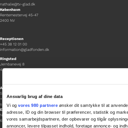
nathalie@tv-glad.dk
København
Rentemestervej 45-47
2400 NV
Receptionen
+45 38 12 01 00
information@gladfonden.dk
Ringsted
Jernbanevej 8
4100 Ringsted
Afdelingschef
Sacha Lohmann Weiss
Ansvarlig brug af dine data
+45 40 27 91 11
sacha.lw@gladfonden.dk
Vi og
vores 980 partnere
ønsker dit samtykke til at anvend
Esbjerg
adresse, ID og din browser til præferencer, statistik og marke
Norgesgade 1, 2. sal
vores samarbejdspartnere, der opbevarer og tilgår oplysninge
6700 Esbjerg
annoncer, levere tilpasset indhold, foretage annonce- og in