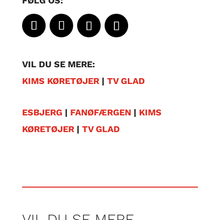
FØLG OS:
VIL DU SE MERE:
KIMS KØRETØJER
|
TV GLAD
ESBJERG
|
FANØFÆRGEN
|
KIMS
KØRETØJER
|
TV GLAD
VIL DU SE MERE…