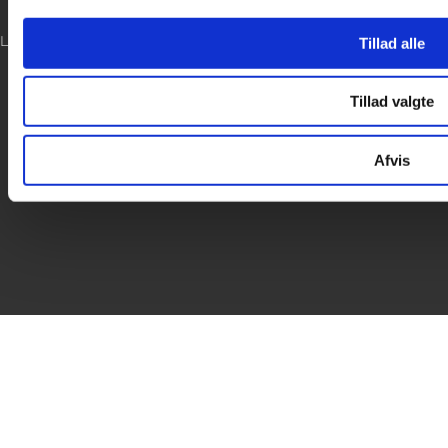

LOG IND
Tillad alle

Tillad valgte
Afvis