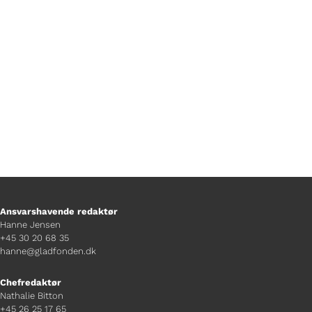
hjælper, hvis man er bange for
tordenvejr.
Ansvarshavende redaktør
Hanne Jensen
+45 30 20 68 35
hanne@gladfonden.dk
Chefredaktør
Nathalie Bitton
+45 26 25 17 65