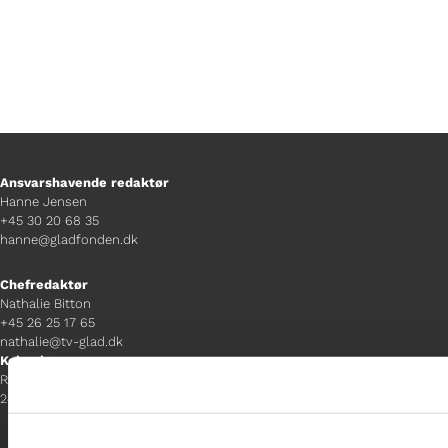
Ansvarshavende redaktør
Hanne Jensen
+45 30 20 68 35
hanne@gladfonden.dk
Chefredaktør
Nathalie Bitton
+45 26 25 17 65
nathalie@tv-glad.dk
København
Rentemestervej 45-47
2400 NV