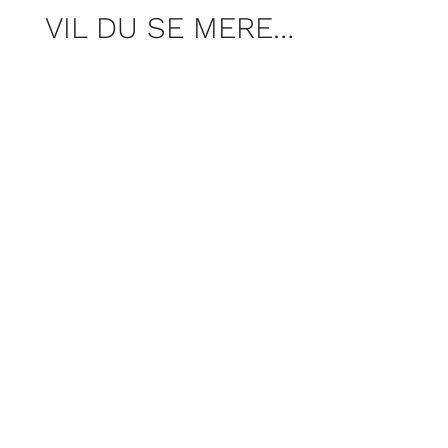
VIL DU SE MERE…
For Poul Pelle er campinglivet noget
helt særligt. Der er et fællesskab og en
åbenhed, man ikke møder mange andre
steder, når man har særlige behov.
Ikke alle elsker sommerferie. Det