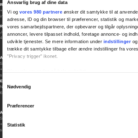
Ansvarlig brug af dine data
Receptionen
+45 38 12 01 00
Vi og
vores 980 partnere
ønsker dit samtykke til at anvend
information@gladfonden.dk
adresse, ID og din browser til præferencer, statistik og marke
Ringsted
vores samarbejdspartnere, der opbevarer og tilgår oplysninge
Jernbanevej 8
annoncer, levere tilpasset indhold, foretage annonce- og in
4100 Ringsted
udvikle tjenester. Se mere information under
indstillinger
og 
trække dit samtykke tilbage eller ændre indstillinger fra vore
"Privacy trigger" ikonet.
Afdelingschef
Sacha Lohmann Weiss
+45 40 27 91 11
Dine valg anvendes på hele websitet.
sacha.lw@gladfonden.dk
Samtykkevalg
Esbjerg
Vi bruger cookies til at tilpasse vores indhold og annoncer, til 
Nødvendig
Norgesgade 1, 2. sal
6700 Esbjerg
at analysere vores trafik. Vi deler også oplysninger om din
inden for sociale medier, annonceringspartnere og analysepa
Præferencer
data med andre oplysninger, du har givet dem, eller som de ha
Afdelingschef
Sanne Hansen
+45 23 69 19 35
Statistik
sanne.h@gladfonden.dk