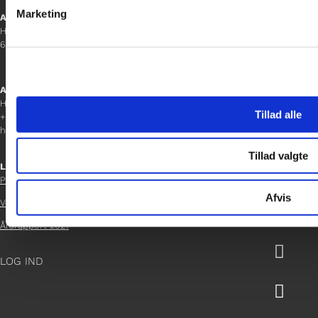
Marketing
Aabenraa
H P Hanssens Gade 23, 2.
6200 Aabenraa
Afdelingschef
Helene Teichert
Tillad alle
+45 29 37 32 41
helene.t@gladfonden.dk
Tillad valgte
Links

Persondatapolitik
Afvis
Vedtægter

Årsrapport 2021

LOG IND
