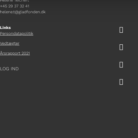
Helene Teichert
+45 29 37 32 41
helene.t@gladfonden.dk
Links

Persondatapolitik
Vedtægter

Årsrapport 2021

LOG IND
