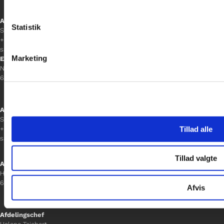
Afdelingschef
Statistik
Sacha Lohmann Weiss
+45 40 27 91 11
sacha.lw@gladfonden.dk
Marketing
Esbjerg
Norgesgade 1, 2. sal
6700 Esbjerg
Afdelingschef
Sanne Hansen
Tillad alle
+45 23 69 19 35
sanne.h@gladfonden.dk
Tillad valgte
Aabenraa
H P Hanssens Gade 23, 2.
6200 Aabenraa
Afvis
Afdelingschef