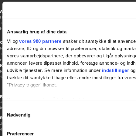
Ansvarshavende redaktør
Hanne Jensen
+45 30 20 68 35
hanne@gladfonden.dk
Ansvarlig brug af dine data
Vi og
vores 980 partnere
ønsker dit samtykke til at anvend
Chefredaktør
adresse, ID og din browser til præferencer, statistik og marke
Nathalie Bitton
+45 26 25 17 65
vores samarbejdspartnere, der opbevarer og tilgår oplysninge
nathalie@tv-glad.dk
annoncer, levere tilpasset indhold, foretage annonce- og in
København
udvikle tjenester. Se mere information under
indstillinger
og 
Rentemestervej 45-47
2400 NV
trække dit samtykke tilbage eller ændre indstillinger fra vore
"Privacy trigger" ikonet.
Receptionen
Dine valg anvendes på hele websitet.
+45 38 12 01 00
information@gladfonden.dk
Samtykkevalg
Vi bruger cookies til at tilpasse vores indhold og annoncer, til 
Nødvendig
Ringsted
at analysere vores trafik. Vi deler også oplysninger om din
Jernbanevej 8
inden for sociale medier, annonceringspartnere og analysepa
4100 Ringsted
Præferencer
data med andre oplysninger, du har givet dem, eller som de ha