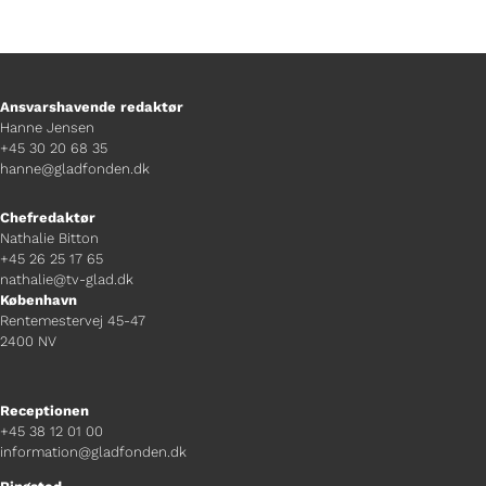
Ansvarshavende redaktør
Hanne Jensen
+45 30 20 68 35
hanne@gladfonden.dk
Chefredaktør
Nathalie Bitton
+45 26 25 17 65
nathalie@tv-glad.dk
København
Rentemestervej 45-47
2400 NV
Receptionen
+45 38 12 01 00
information@gladfonden.dk