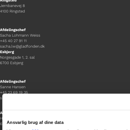
Ringsted
Jernbanevej 8
4100 Ringsted
Afdelingschef
Sacha Lohmann Weiss
+45 40 27 91 11
sacha.lw@gladfonden.dk
Esbjerg
Norgesgade 1, 2. sal
6700 Esbjerg
Afdelingschef
Sanne Hansen
+45 23 69 19 35
sanne.h@gladfonden.dk
Aabenraa
H P Hanssens Gade 23, 2.
Ansvarlig brug af dine data
6200 Aabenraa