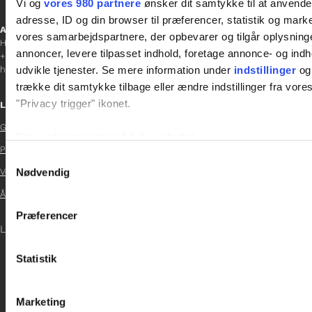
Vi og
vores 980 partnere
ønsker dit samtykke til at anvend
adresse, ID og din browser til præferencer, statistik og marke
Afdelingschef
vores samarbejdspartnere, der opbevarer og tilgår oplysninge
Helene Teichert
annoncer, levere tilpasset indhold, foretage annonce- og in
+45 29 37 32 41
udvikle tjenester. Se mere information under
indstillinger
og 
helene.t@gladfonden.dk
trække dit samtykke tilbage eller ændre indstillinger fra vore
"Privacy trigger" ikonet.
Links
Glad Fonden
Dine valg anvendes på hele websitet.

Persondatapolitik
Samtykkevalg

Vi bruger cookies til at tilpasse vores indhold og annoncer, til 
Nødvendig
Vedtægter

at analysere vores trafik. Vi deler også oplysninger om din
Årsrapport 2024
inden for sociale medier, annonceringspartnere og analysepa

Præferencer
data med andre oplysninger, du har givet dem, eller som de ha
LOG IND
Statistik
Marketing