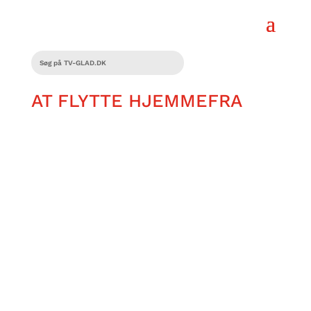
AT FLYTTE HJEMMEFRA
“Man skal også være klar oppe i
hovedet på alle de ting, man ikke kan
slippe for, når man bor selv,” siger
Andrei. Han er lige flyttet hjemmefra i