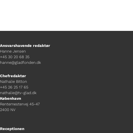
Ansvarshavende redaktør
Hanne Jensen
+45 30 20 68 35
hanne@gladfonden.dk
Chefredaktør
Nathalie Bitton
+45 26 25 17 65
nathalie@tv-glad.dk
København
Rentemestervej 45-47
2400 NV
Receptionen