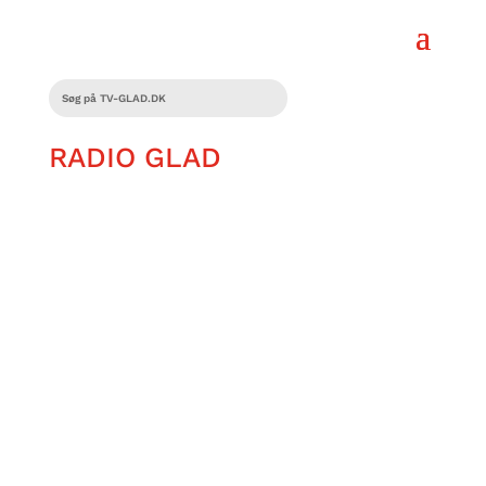
RADIO GLAD
Diana udfordrer sin angst ved at tage
toget på egen hånd, for første gang.
Med konkrete strategier og
vejrtrækningsøvelser i baghånden
prøver hun at gøre turen til en god
oplevelse.