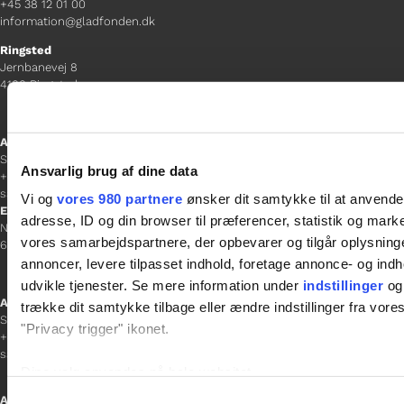
+45 38 12 01 00
information@gladfonden.dk
Ringsted
Jernbanevej 8
4100 Ringsted
Afdelingschef
Sacha Lohmann Weiss
Ansvarlig brug af dine data
+45 40 27 91 11
sacha.lw@gladfonden.dk
Vi og
vores 980 partnere
ønsker dit samtykke til at anvend
Esbjerg
adresse, ID og din browser til præferencer, statistik og marke
Norgesgade 1, 2. sal
vores samarbejdspartnere, der opbevarer og tilgår oplysninge
6700 Esbjerg
annoncer, levere tilpasset indhold, foretage annonce- og in
udvikle tjenester. Se mere information under
indstillinger
og 
Afdelingschef
trække dit samtykke tilbage eller ændre indstillinger fra vore
Sanne Hansen
"Privacy trigger" ikonet.
+45 23 69 19 35
sanne.h@gladfonden.dk
Dine valg anvendes på hele websitet.
Samtykkevalg
Aabenraa