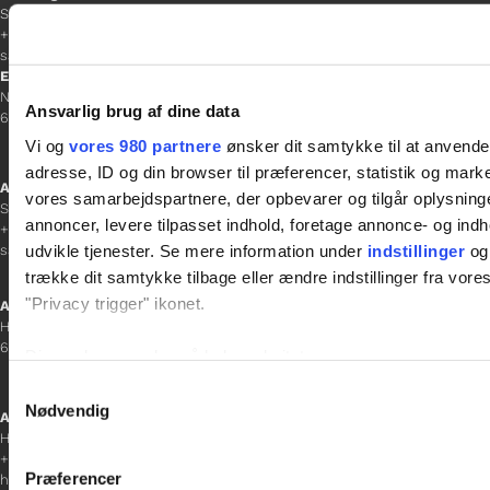
Sacha Lohmann Weiss
+45 40 27 91 11
sacha.lw@gladfonden.dk
Esbjerg
Norgesgade 1, 2. sal
Ansvarlig brug af dine data
6700 Esbjerg
Vi og
vores 980 partnere
ønsker dit samtykke til at anvend
adresse, ID og din browser til præferencer, statistik og marke
Afdelingschef
vores samarbejdspartnere, der opbevarer og tilgår oplysninge
Sanne Hansen
annoncer, levere tilpasset indhold, foretage annonce- og in
+45 23 69 19 35
udvikle tjenester. Se mere information under
indstillinger
og 
sanne.h@gladfonden.dk
trække dit samtykke tilbage eller ændre indstillinger fra vore
"Privacy trigger" ikonet.
Aabenraa
H P Hanssens Gade 23, 2.
6200 Aabenraa
Dine valg anvendes på hele websitet.
Samtykkevalg
Vi bruger cookies til at tilpasse vores indhold og annoncer, til 
Nødvendig
Afdelingschef
at analysere vores trafik. Vi deler også oplysninger om din
Helene Teichert
+45 29 37 32 41
inden for sociale medier, annonceringspartnere og analysepa
Præferencer
helene.t@gladfonden.dk
data med andre oplysninger, du har givet dem, eller som de ha