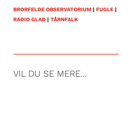
BRORFELDE OBSERVATORIUM
|
FUGLE
|
RADIO GLAD
|
TÅRNFALK
VIL DU SE MERE…
Med ring i næsen og uglet hår blev Clara
allerede på efterskolen headhuntet til at
blive model, men efter at have poseret i