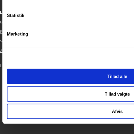
Links
Statistik
Glad Fonden

Persondatapolitik
Marketing

Vedtægter

Årsrapport 2024

LOG IND
Tillad alle
Tillad valgte
Afvis