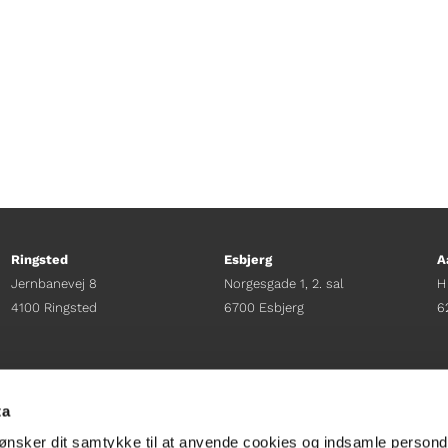
Ringsted
Esbjerg
A
Jernbanevej 8
Norgesgade 1, 2. sal
H
4100 Ringsted
6700 Esbjerg
6
Afdelingschef
Afdelingschef
A
Sacha Lohmann Weiss
Sanne Hansen
H
ta
+45 40 27 91 11
+45 23 69 19 35
+
ønsker dit samtykke til at anvende cookies og indsamle persond