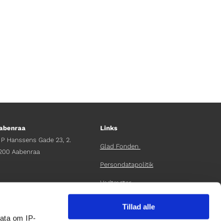
abenraa
Links
 P Hanssens Gade 23, 2.
Glad Fonden
200 Aabenraa
Persondatapolitik
Vedtægter
fdelingschef
elene Teichert
Årsrapport 2024
Tillad alle
45 29 37 32 41
ata om IP-