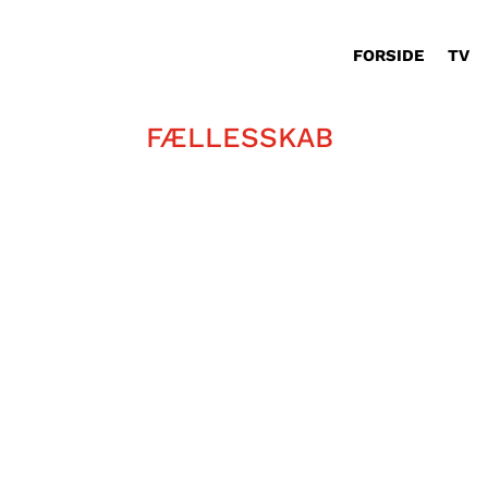
FORSIDE
TV
FÆLLESSKAB
For Poul Pelle er campinglivet nog
steder, når man har særlige behov.