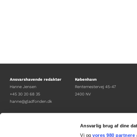
Ansvarshavende redaktør
København
Hanne Jensen
Rentemestervej 45-47
+45 30 20 68 35
2400 NV
hanne@gladfonden.dk
Chefredaktør
Receptionen
Nathalie Bitton
+45 38 12 01 00
Ansvarlig brug af dine da
+45 26 25 17 65
information@gladfonden.dk
Vi og
vores 980 partnere