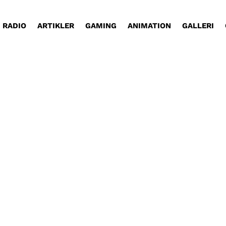
RADIO
ARTIKLER
GAMING
ANIMATION
GALLERI
et helt særligt. Der er et fællesskab og en åbenh