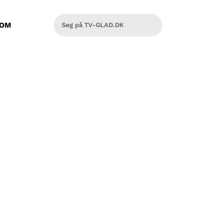
OM
ed, man ikke møder mange andre