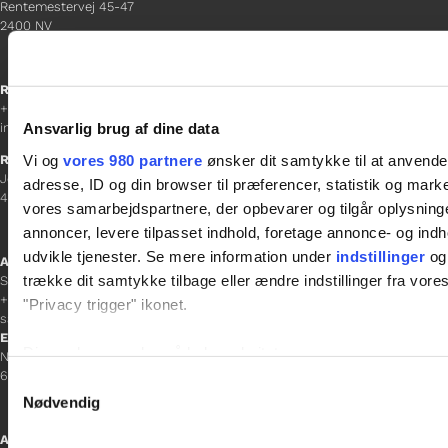
Rentemestervej 45-47
2400 NV
Receptionen
+45 38 12 01 00
Ansvarlig brug af dine data
information@gladfonden.dk
Vi og
vores 980 partnere
ønsker dit samtykke til at anvend
Ringsted
Jernbanevej 8
adresse, ID og din browser til præferencer, statistik og marke
4100 Ringsted
vores samarbejdspartnere, der opbevarer og tilgår oplysninge
annoncer, levere tilpasset indhold, foretage annonce- og in
udvikle tjenester. Se mere information under
indstillinger
og 
Afdelingschef
trække dit samtykke tilbage eller ændre indstillinger fra vore
Sacha Lohmann Weiss
+45 40 27 91 11
"Privacy trigger" ikonet.
sacha.lw@gladfonden.dk
Esbjerg
Dine valg anvendes på hele websitet.
Norgesgade 1, 2. sal
6700 Esbjerg
Samtykkevalg
Vi bruger cookies til at tilpasse vores indhold og annoncer, til 
Nødvendig
at analysere vores trafik. Vi deler også oplysninger om din
Afdelingschef
inden for sociale medier, annonceringspartnere og analysepa