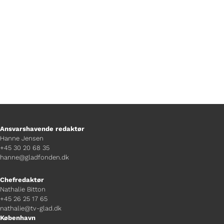
og mødet med sundhedsvæsenet.
Ansvarshavende redaktør
Hanne Jensen
+45 30 20 68 35
hanne@gladfonden.dk
Chefredaktør
Nathalie Bitton
+45 26 25 17 65
nathalie@tv-glad.dk
København