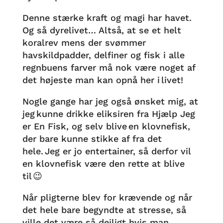
Denne stærke kraft og magi har havet.
Og så dyrelivet… Altså, at se et helt
koralrev mens der svømmer
havskildpadder, delfiner og fisk i alle
regnbuens farver må nok være noget af
det højeste man kan opnå her i livet!
Nogle gange har jeg også ønsket mig, at
jeg kunne drikke eliksiren fra Hjælp Jeg
er En Fisk, og selv blive en klovnefisk,
der bare kunne stikke af fra det
hele. Jeg er jo entertainer, så derfor vil
en klovnefisk være den rette at blive
til 😉
Når pligterne blev for krævende og når
det hele bare begyndte at stresse, så
ville det være så dejligt hvis man