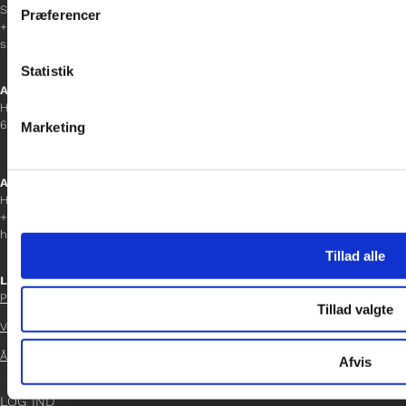
Sanne Hansen
Præferencer
data med andre oplysninger, du har givet dem, eller som de ha
+45 23 69 19 35
sanne.h@gladfonden.dk
Statistik
Aabenraa
H P Hanssens Gade 23, 2.
6200 Aabenraa
Marketing
Afdelingschef
Helene Teichert
+45 29 37 32 41
helene.t@gladfonden.dk
Tillad alle
Links

Persondatapolitik
Tillad valgte
Vedtægter

Årsrapport 2021
Afvis

LOG IND