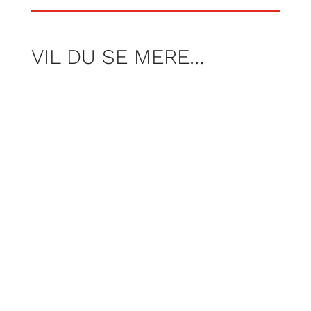
VIL DU SE MERE…
For Poul Pelle er campinglivet noget
helt særligt. Der er et fællesskab og en
åbenhed, man ikke møder mange andre
steder, når man har særlige behov.