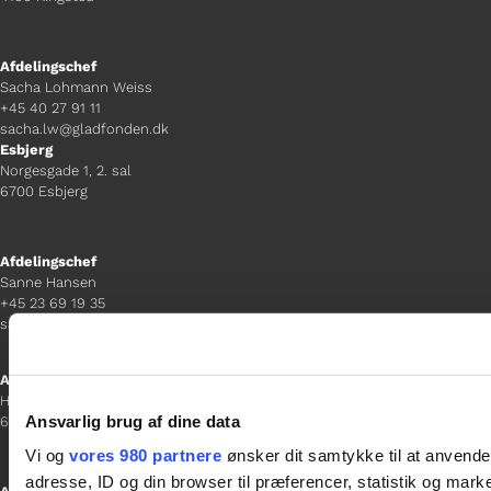
Afdelingschef
Sacha Lohmann Weiss
+45 40 27 91 11
sacha.lw@gladfonden.dk
Esbjerg
Norgesgade 1, 2. sal
6700 Esbjerg
Afdelingschef
Sanne Hansen
+45 23 69 19 35
sanne.h@gladfonden.dk
Aabenraa
H P Hanssens Gade 23, 2.
Ansvarlig brug af dine data
6200 Aabenraa
Vi og
vores 980 partnere
ønsker dit samtykke til at anvend
adresse, ID og din browser til præferencer, statistik og marke