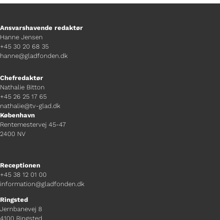
Ansvarshavende redaktør
Hanne Jensen
+45 30 20 68 35
hanne@gladfonden.dk
Chefredaktør
Nathalie Bitton
+45 26 25 17 65
nathalie@tv-glad.dk
København
Rentemestervej 45-47
2400 NV
Receptionen
+45 38 12 01 00
information@gladfonden.dk
Ringsted
Jernbanevej 8
4100 Ringsted