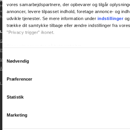
Afdelingschef
vores samarbejdspartnere, der opbevarer og tilgår oplysninge
Helene Teichert
annoncer, levere tilpasset indhold, foretage annonce- og in
+45 29 37 32 41
helene.t@gladfonden.dk
udvikle tjenester. Se mere information under
indstillinger
og 
trække dit samtykke tilbage eller ændre indstillinger fra vore
Links
"Privacy trigger" ikonet.
Glad Fonden

Dine valg anvendes på hele websitet.
Persondatapolitik

Samtykkevalg
Vedtægter
Vi bruger cookies til at tilpasse vores indhold og annoncer, til 
Nødvendig

at analysere vores trafik. Vi deler også oplysninger om din
Årsrapport 2024
inden for sociale medier, annonceringspartnere og analysepa

Præferencer
data med andre oplysninger, du har givet dem, eller som de ha
LOG IND
Statistik
Marketing