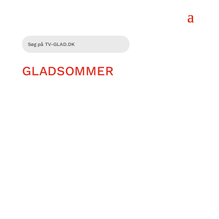
GLADSOMMER
Jeg hader at bade på stranden og jeg er
dårlig til at svømme. Alligevel fascinerer
havet mig, fordi der findes et så rigt,
smukt og mangfoldigt dyreliv under
havets overflade.