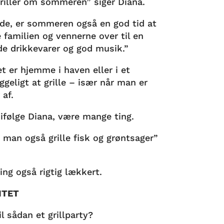
griller om sommeren” siger Diana.
nde, er sommeren også en god tid at
e familien og vennerne over til en
lde drikkevarer og god musik.”
t er hjemme i haven eller i et
geligt at grille – især når man er
 af.
 ifølge Diana, være mange ting.
 man også grille fisk og grøntsager”
ening også rigtig lækkert.
ITET
l sådan et grillparty?