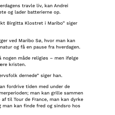
erdagens travle liv, kan Andrei
æte og lader batterierne op.
t Birgitta Klostret i Maribo” siger
igger ved Maribo Sø, hvor man kan
 natur og få en pause fra hverdagen.
på nogen måde religiøs – men ifølge
være kristen.
rvsfolk dernede” siger han.
an fordrive tiden med under de
merperioden; man kan grille sammen
af til Tour de France, man kan dyrke
g man kan finde fred og sindsro hos