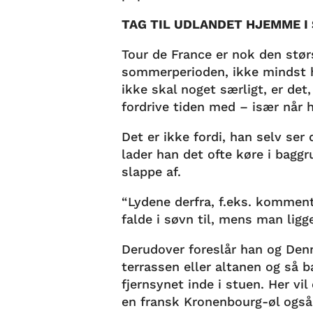
TAG TIL UDLANDET HJEMME I
Tour de France er nok den stør
sommerperioden, ikke mindst h
ikke skal noget særligt, er det
fordrive tiden med – især når h
Det er ikke fordi, han selv ser
lader han det ofte køre i baggr
slappe af.
“Lydene derfra, f.eks. kommen
falde i søvn til, mens man ligg
Derudover foreslår han og Den
terrassen eller altanen og så b
fjernsynet inde i stuen. Her vi
en fransk Kronenbourg-øl også