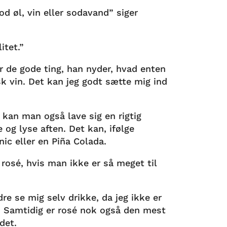
d øl, vin eller sodavand” siger
litet.”
er de gode ting, han nyder, hvad enten
sk vin. Det kan jeg godt sætte mig ind
kan man også lave sig en rigtig
og lyse aften. Det kan, ifølge
nic eller en Piña Colada.
 rosé, hvis man ikke er så meget til
re se mig selv drikke, da jeg ikke er
s. Samtidig er rosé nok også den mest
ndet.