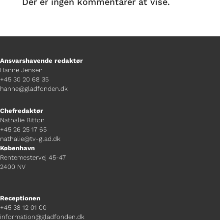
Der er ingen kommentarer at vise.
Ansvarshavende redaktør
Hanne Jensen
+45 30 20 68 35
hanne@gladfonden.dk
Chefredaktør
Nathalie Bitton
+45 26 25 17 65
nathalie@tv-glad.dk
København
Rentemestervej 45-47
2400 NV
Receptionen
+45 38 12 01 00
information@gladfonden.dk