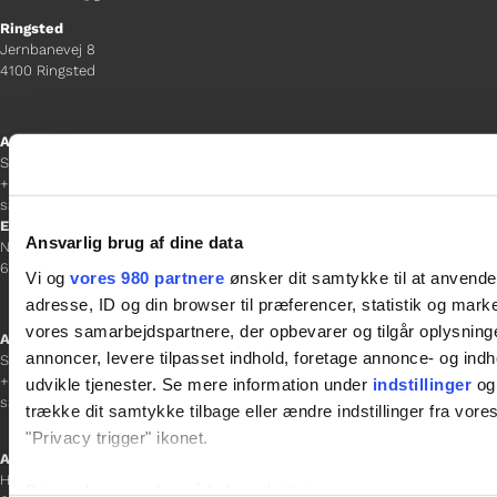
Ringsted
Jernbanevej 8
4100 Ringsted
Afdelingschef
Sacha Lohmann Weiss
+45 40 27 91 11
sacha.lw@gladfonden.dk
Esbjerg
Ansvarlig brug af dine data
Norgesgade 1, 2. sal
6700 Esbjerg
Vi og
vores 980 partnere
ønsker dit samtykke til at anvend
adresse, ID og din browser til præferencer, statistik og marke
vores samarbejdspartnere, der opbevarer og tilgår oplysninge
Afdelingschef
annoncer, levere tilpasset indhold, foretage annonce- og in
Sanne Hansen
+45 23 69 19 35
udvikle tjenester. Se mere information under
indstillinger
og 
sanne.h@gladfonden.dk
trække dit samtykke tilbage eller ændre indstillinger fra vore
"Privacy trigger" ikonet.
Aabenraa
H P Hanssens Gade 23, 2.
Dine valg anvendes på hele websitet.