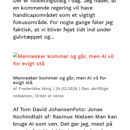
Der er folketingsvalg i dag. Jeg håber, at
en kommende regering vil have
handicapområdet som et vigtigt
fokusområde. For nogle gange føler jeg
faktisk, at vi bliver fejet lidt ind under
gulvtæppet og...
Mennesker kommer og går, men AI vil for
evigt stå
af
Frederikke Iding
|
24.02.2026
|
Den skriftlige
redaktion
,
Ordet er vores
Af Tom David JohansenFoto: Jonas
KochIndtalt af: Rasmus Nielsen Man kan
bruge AI som ven. Det gør jeg, mest på