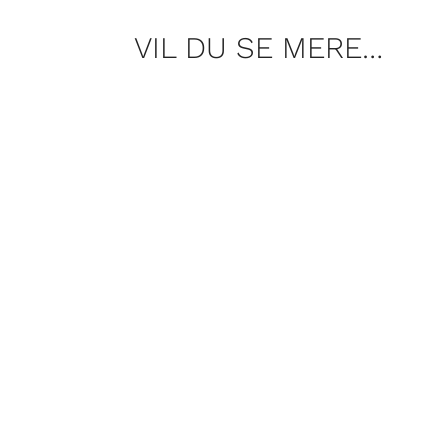
VIL DU SE MERE…
Ikke alle elsker sommerferie. Det g
forhold til sommerferien, og hvad de
I en artikelserie besøger royalist
med sin romantiske og dramatiske h