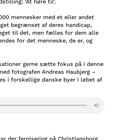
illing; ‘At høre til’.
000 mennesker med et eller andet
eget begrænset af deres handicap,
et til det, men fælles for dem alle
kendes for det menneske, de er, og
sationer gerne sætte fokus på i denne
 med fotografen Andreas Haubjerg –
es i forskellige danske byer i løbet af
ar der fernisering på Christiansborg