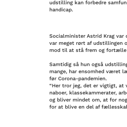
udstilling kan forbedre samf
handicap.
Socialminister Astrid Krag var 
var meget rørt af udstillingen
mod til at stå frem og fortæll
Samtidig så hun også udstilli
mange, har ensomhed været læn
før Corona-pandemien.
“Her tror jeg, det er vigtigt, a
naboer, klassekammerater, arb
og bliver mindet om, at for nogl
for at blive en del af fællessk