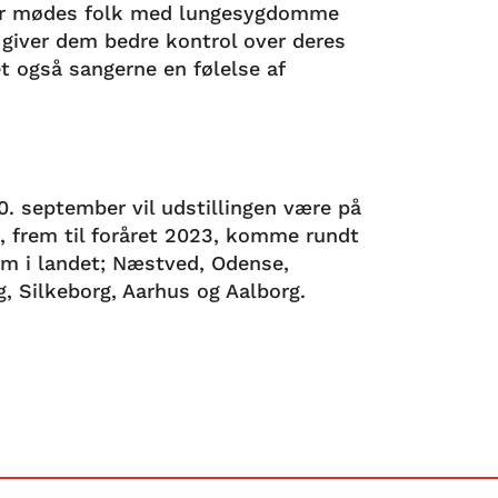
Her mødes folk med lungesygdomme
å giver dem bedre kontrol over deres
et også sangerne en følelse af
0. september vil udstillingen være på
n, frem til foråret 2023, komme rundt
 om i landet; Næstved, Odense,
, Silkeborg, Aarhus og Aalborg.