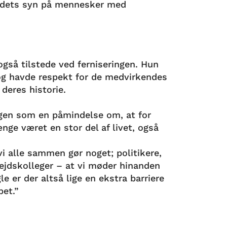
undets syn på mennesker med
også tilstede ved ferniseringen. Hun
 og havde respekt for de medvirkendes
e deres historie.
ngen som en påmindelse om, at for
ge været en stor del af livet, også
t vi alle sammen gør noget; politikere,
ejdskolleger – at vi møder hinanden
e er der altså lige en ekstra barriere
abet.”