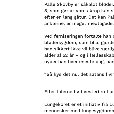
Palle Skovby er såkaldt bløder
8, som gør at vores krop kan s
efter en lang gåtur. Det kan Pal
anklerne, er meget medtagede
Ved ferniseringen fortalte han
blødersygdom, som bl.a. gjorde, 
han sikkert ikke vil blive særl
alder af 52 år – og i fællessk
nyder han hver eneste dag, han
“Så kys det nu, det satans liv
Efter talerne bød Vesterbro L
Lungekoret er et initiativ fra 
mennesker med lungesygdomme a