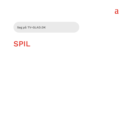
SPIL
Tobias Qwist mener, man kan lære
meget af at game. Her er tre spil, som
har lært ham noget vigtigt om livet.