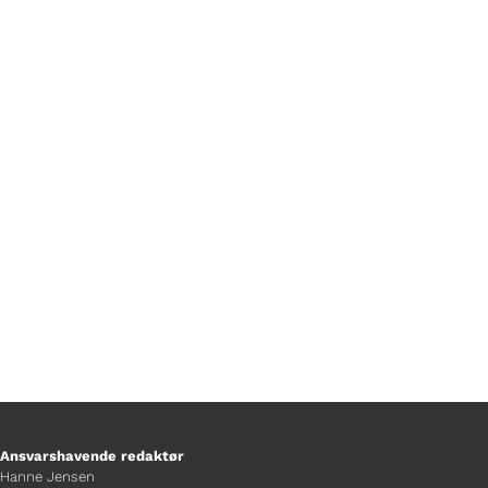
På TV-Glad-redaktionen i Ringsted er
der nogle, som har et yndlingsspil, hvis
univers, de gerne ville leve i hvis de
kunne. Find ud af i hvilket univers de
gerne vil flytte til!
Ansvarshavende redaktør
Hanne Jensen