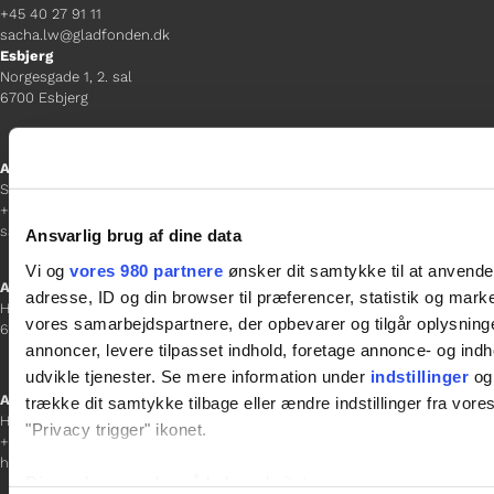
+45 40 27 91 11
sacha.lw@gladfonden.dk
Esbjerg
Norgesgade 1, 2. sal
6700 Esbjerg
Afdelingschef
Sanne Hansen
+45 23 69 19 35
sanne.h@gladfonden.dk
Ansvarlig brug af dine data
Vi og
vores 980 partnere
ønsker dit samtykke til at anvend
Aabenraa
adresse, ID og din browser til præferencer, statistik og marke
H P Hanssens Gade 23, 2.
vores samarbejdspartnere, der opbevarer og tilgår oplysninge
6200 Aabenraa
annoncer, levere tilpasset indhold, foretage annonce- og in
udvikle tjenester. Se mere information under
indstillinger
og 
Afdelingschef
trække dit samtykke tilbage eller ændre indstillinger fra vore
Helene Teichert
"Privacy trigger" ikonet.
+45 29 37 32 41
helene.t@gladfonden.dk
Dine valg anvendes på hele websitet.