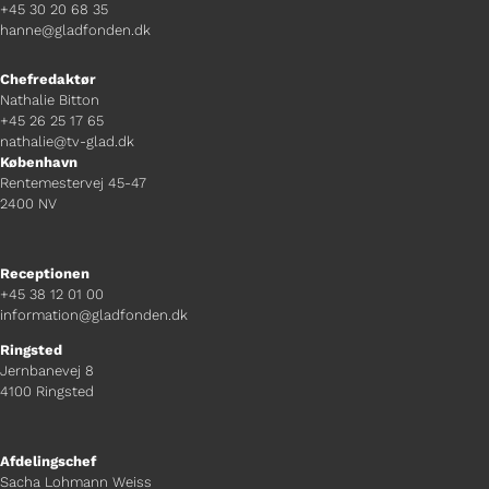
+45 30 20 68 35
hanne@gladfonden.dk
Chefredaktør
Nathalie Bitton
+45 26 25 17 65
nathalie@tv-glad.dk
København
Rentemestervej 45-47
2400 NV
Receptionen
+45 38 12 01 00
information@gladfonden.dk
Ringsted
Jernbanevej 8
4100 Ringsted
Afdelingschef
Sacha Lohmann Weiss