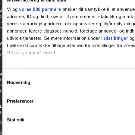
Vi og
vores 980 partnere
ønsker dit samtykke til at anvend
Afdelingschef
adresse, ID og din browser til præferencer, statistik og marke
Sanne Hansen
+45 23 69 19 35
vores samarbejdspartnere, der opbevarer og tilgår oplysninge
sanne.h@gladfonden.dk
annoncer, levere tilpasset indhold, foretage annonce- og in
udvikle tjenester. Se mere information under
indstillinger
og 
Aabenraa
trække dit samtykke tilbage eller ændre indstillinger fra vore
H P Hanssens Gade 23, 2.
"Privacy trigger" ikonet.
6200 Aabenraa
Dine valg anvendes på hele websitet.
Afdelingschef
Samtykkevalg
Helene Teichert
Vi bruger cookies til at tilpasse vores indhold og annoncer, til 
Nødvendig
+45 29 37 32 41
at analysere vores trafik. Vi deler også oplysninger om din
helene.t@gladfonden.dk
inden for sociale medier, annonceringspartnere og analysepa
Præferencer
data med andre oplysninger, du har givet dem, eller som de ha
Links

Persondatapolitik
Statistik
Vedtægter

Årsrapport 2021