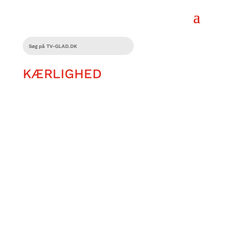
KÆRLIGHED
Siden deres første kys har Mads og
Katrine Mortensen holdt sammen i tykt
og tyndt.