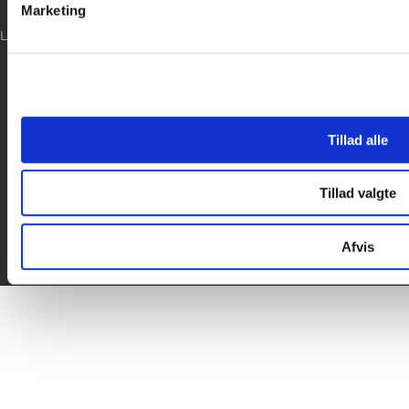
Marketing

LOG IND

Tillad alle
Tillad valgte
Afvis