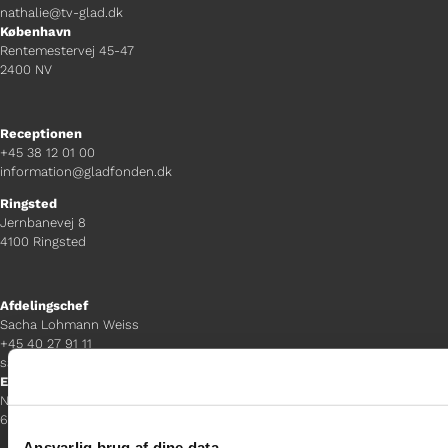
nathalie@tv-glad.dk
København
Rentemestervej 45-47
2400 NV
Receptionen
+45 38 12 01 00
information@gladfonden.dk
Ringsted
Jernbanevej 8
4100 Ringsted
Afdelingschef
Sacha Lohmann Weiss
+45 40 27 91 11
sacha.lw@gladfonden.dk
Esbjerg
Norgesgade 1, 2. sal
6700 Esbjerg
Ansvarlig brug af dine data