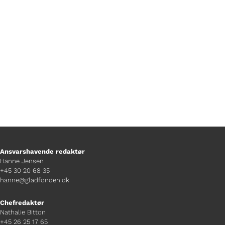
sig ud på ukendt farvand i jagten på en
sød pige.
Ansvarshavende redaktør
Hanne Jensen
+45 30 20 68 35
hanne@gladfonden.dk
Chefredaktør
Nathalie Bitton
+45 26 25 17 65