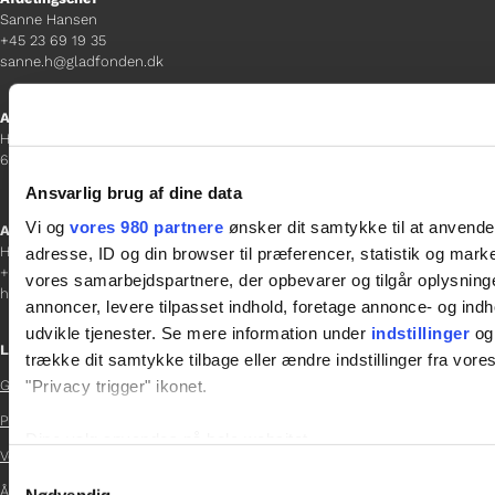
Sanne Hansen
+45 23 69 19 35
sanne.h@gladfonden.dk
Aabenraa
H P Hanssens Gade 23, 2.
6200 Aabenraa
Ansvarlig brug af dine data
Vi og
vores 980 partnere
ønsker dit samtykke til at anvend
Afdelingschef
Helene Teichert
adresse, ID og din browser til præferencer, statistik og marke
+45 29 37 32 41
vores samarbejdspartnere, der opbevarer og tilgår oplysninge
helene.t@gladfonden.dk
annoncer, levere tilpasset indhold, foretage annonce- og in
udvikle tjenester. Se mere information under
indstillinger
og 
Links
trække dit samtykke tilbage eller ændre indstillinger fra vore
"Privacy trigger" ikonet.
Glad Fonden

Persondatapolitik
Dine valg anvendes på hele websitet.

Vedtægter
Samtykkevalg

Vi bruger cookies til at tilpasse vores indhold og annoncer, til 
Årsrapport 2024
Nødvendig