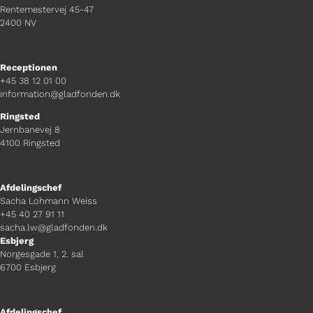
Rentemestervej 45-47
2400 NV
Receptionen
+45 38 12 01 00
information@gladfonden.dk
Ringsted
Jernbanevej 8
4100 Ringsted
Afdelingschef
Sacha Lohmann Weiss
+45 40 27 91 11
sacha.lw@gladfonden.dk
Esbjerg
Norgesgade 1, 2. sal
6700 Esbjerg
Afdelingschef