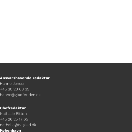
tårnfalke-kasse hele sommeren.
Ansvarshavende redaktør
Hanne Jensen
+45 30 20 68 35
hanne@gladfonden.dk
Chefredaktør
Nathalie Bitton
+45 26 25 17 65
nathalie@tv-glad.dk
København