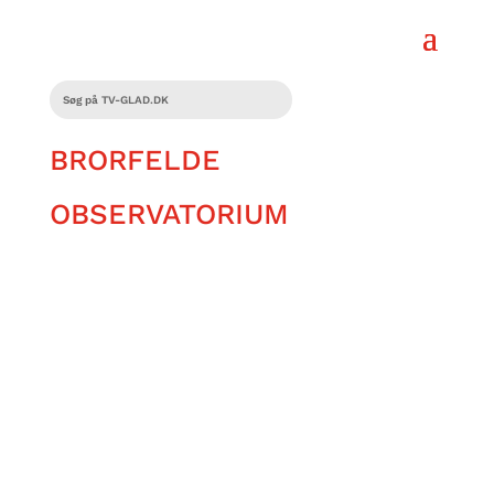
BRORFELDE
OBSERVATORIUM
David Frantsen er taget til Brorfelde,
hvor han håber at møde tårnfalkene,
som har boet i Observatoriets