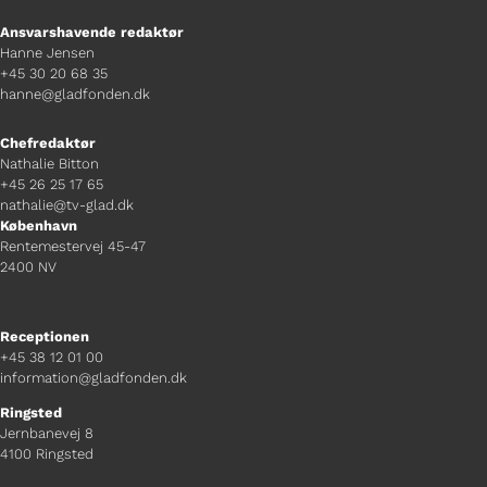
Ansvarshavende redaktør
Hanne Jensen
+45 30 20 68 35
hanne@gladfonden.dk
Chefredaktør
Nathalie Bitton
+45 26 25 17 65
nathalie@tv-glad.dk
København
Rentemestervej 45-47
2400 NV
Receptionen
+45 38 12 01 00
information@gladfonden.dk
Ringsted
Jernbanevej 8
4100 Ringsted