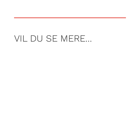
VIL DU SE MERE…
Èn ting er, at have en hårdtslående
knytnæve eller kæmpe biceps. Men er
det nok, når man kæmper på banen
eller i buret? Sylvester Bjarnø udforsker
den mentale del af det, at dyrke sport
og træning sammen med ekspert Nick
“True Dane” Barnø, tidligere MMA fighter
og dansk mester i Brasiliansk Jiu-Jitsu,