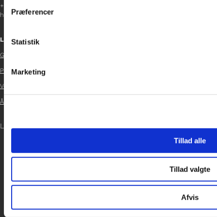
inden for sociale medier, annonceringspartnere og analysepa
+45 29 37 32 41
Præferencer
helene.t@gladfonden.dk
data med andre oplysninger, du har givet dem, eller som de ha
Links
Statistik
Glad Fonden

Persondatapolitik
Marketing

Vedtægter

Årsrapport 2024

LOG IND
Tillad alle
Tillad valgte
Afvis