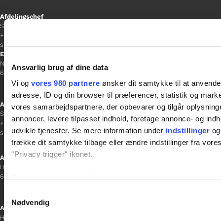
Afdelingschef
Sacha Lohmann Weiss
+45 40 27 91 11
sacha.lw@gladfonden.dk
Esbjerg
Norgesgade 1, 2. sal
Ansvarlig brug af dine data
6700 Esbjerg
Vi og
vores 980 partnere
ønsker dit samtykke til at anvend
adresse, ID og din browser til præferencer, statistik og marke
Afdelingschef
vores samarbejdspartnere, der opbevarer og tilgår oplysninge
Sanne Hansen
annoncer, levere tilpasset indhold, foretage annonce- og in
+45 23 69 19 35
udvikle tjenester. Se mere information under
indstillinger
og 
sanne.h@gladfonden.dk
trække dit samtykke tilbage eller ændre indstillinger fra vore
"Privacy trigger" ikonet.
Aabenraa
H P Hanssens Gade 23, 2.
6200 Aabenraa
Dine valg anvendes på hele websitet.
Samtykkevalg
Vi bruger cookies til at tilpasse vores indhold og annoncer, til 
Nødvendig
Afdelingschef
at analysere vores trafik. Vi deler også oplysninger om din
Helene Teichert