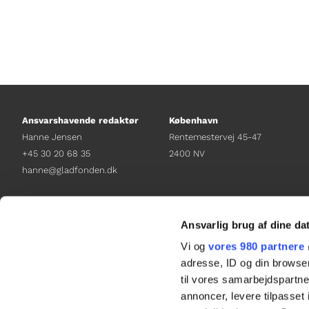
Ansvarshavende redaktør
København
Hanne Jensen
Rentemestervej 45-47
+45 30 20 68 35
2400 NV
hanne@gladfonden.dk
Chefredaktør
Receptionen
Nathalie Bitton
+45 38 12 01 00
Ansvarlig brug af dine da
+45 26 25 17 65
information@gladfonden.dk
Vi og
vores 980 partnere
nathalie@tv-glad.dk
adresse, ID og din browser
til vores samarbejdspartner
annoncer, levere tilpasse