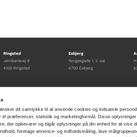
Ringsted
Esbjerg
A
Jernbanevej 8
Norgesgade 1, 2. sal
H
4100 Ringsted
6700 Esbjerg
6
Afdelingschef
Afdelingschef
A
Sacha Lohmann Weiss
Sanne Hansen
H
ta
+45 40 27 91 11
+45 23 69 19 35
+
ønsker dit samtykke til at anvende cookies og indsamle persond
sacha.lw@gladfonden.dk
sanne.h@gladfonden.dk
h
 til præferencer, statistik og marketingformål. Disse oplysninger
e, der opbevarer og tilgår oplysninger på din enhed for at vise d




t indhold, foretage annonce- og indholdsmåling, lave målgruppeu