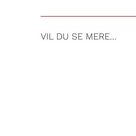
VIL DU SE MERE…
Lars og Carten skåler sommeren ind
De ølglade herrer starter i Belgien 
tømmer skålen med ølsjatter.. Vi få