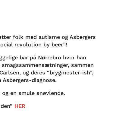
ætter folk med autisme og Asbergers
social revolution by beer”!
ggelige bar på Nørrebro hvor han
ige smagssammensætninger, sammen
Carlsen, og deres “brygmester-ish”,
n Asbergers-diagnose.
gt og en smule snøvlende.
tuden”
HER