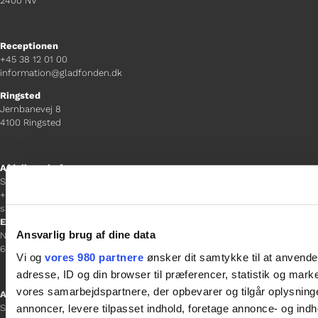
2400 NV
Receptionen
+45 38 12 01 00
information@gladfonden.dk
Ringsted
Jernbanevej 8
4100 Ringsted
Afdelingschef
Sacha Lohmann Weiss
+45 40 27 91 11
sacha.lw@gladfonden.dk
Esbjerg
Ansvarlig brug af dine data
Norgesgade 1, 2. sal
6700 Esbjerg
Vi og
vores 980 partnere
ønsker dit samtykke til at anvend
adresse, ID og din browser til præferencer, statistik og marke
vores samarbejdspartnere, der opbevarer og tilgår oplysninge
Afdelingschef
annoncer, levere tilpasset indhold, foretage annonce- og in
Sanne Hansen