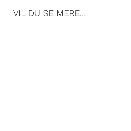
VIL DU SE MERE…
Med ring i næsen og uglet hår blev Clara
allerede på efterskolen headhuntet til at
blive model, men efter at have poseret i
verdens storbyer fandt hun ud af at
skuespillet var det, hun ville.
Hvorfor er USA det land i verden hvor