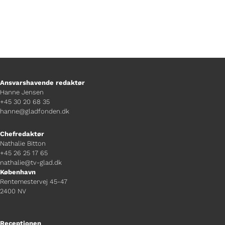
Ansvarshavende redaktør
Hanne Jensen
+45 30 20 68 35
hanne@gladfonden.dk
Chefredaktør
Nathalie Bitton
+45 26 25 17 65
nathalie@tv-glad.dk
København
Rentemestervej 45-47
2400 NV
Receptionen