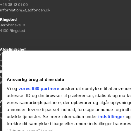
+45 38 12 01 00
information@gladfonden.dk
Ringsted
Jernbanevej 8
4100 Ringsted
Afdelingschef
Sacha Lohmann Weiss
+45 40 27 91 11
sacha.lw@gladfonden.dk
Esbjerg
Norgesgade 1, 2. sal
Ansvarlig brug af dine data
6700 Esbjerg
Vi og
vores 980 partnere
ønsker dit samtykke til at anvend
adresse, ID og din browser til præferencer, statistik og marke
Afdelingschef
vores samarbejdspartnere, der opbevarer og tilgår oplysninge
Sanne Hansen
annoncer, levere tilpasset indhold, foretage annonce- og in
+45 23 69 19 35
udvikle tjenester. Se mere information under
indstillinger
og 
sanne.h@gladfonden.dk
trække dit samtykke tilbage eller ændre indstillinger fra vore
"Privacy trigger" ikonet.