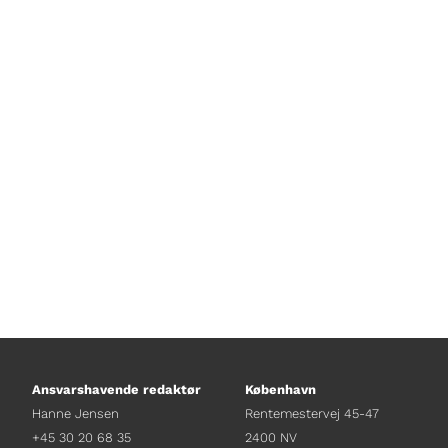
Arbejde, kæreste, hund og sudoku. D
sig en karriere inden for. Lars Hau
lyttes til lydklip fra de forskelligfe 
Ansvarshavende redaktør
København
Hanne Jensen
Rentemestervej 45-47
+45 30 20 68 35
2400 NV