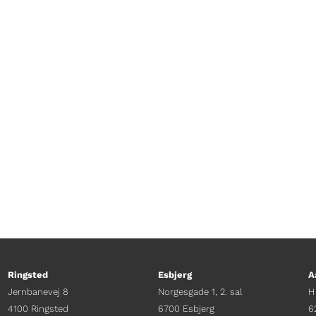
et er de ting, dagens gæst går op i. Og det første
berg har fået besøg af Joachim Fjelstrup til en sna
roller.
Ringsted
Esbjerg
A
Jernbanevej 8
Norgesgade 1, 2. sal
H
4100 Ringsted
6700 Esbjerg
6