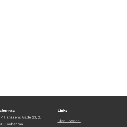
 har han heldigvis også fået skabt
k om lige præcis det, mens der
abenraa
Links
 P Hanssens Gade 23, 2.
Glad Fonden
200 Aabenraa