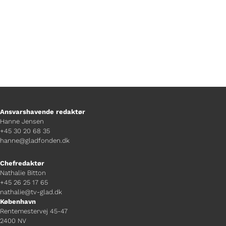
Ansvarshavende redaktør
Hanne Jensen
+45 30 20 68 35
hanne@gladfonden.dk
Chefredaktør
Nathalie Bitton
+45 26 25 17 65
nathalie@tv-glad.dk
København
Rentemestervej 45-47
2400 NV