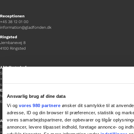
Receptionen
+45 38 12 01 00
information@gladfonden.dk
Ringsted
Jernbanevej 8
4100 Ringsted
Afdelingschef
Sacha Lohmann Weiss
+45 40 27 91 11
sacha.lw@gladfonden.dk
Esbjerg
Ansvarlig brug af dine data
Norgesgade 1, 2. sal
6700 Esbjerg
Vi og
vores 980 partnere
ønsker dit samtykke til at anvend
adresse, ID og din browser til præferencer, statistik og marke
vores samarbejdspartnere, der opbevarer og tilgår oplysninge
Afdelingschef
Sanne Hansen
annoncer, levere tilpasset indhold, foretage annonce- og in
+45 23 69 19 35