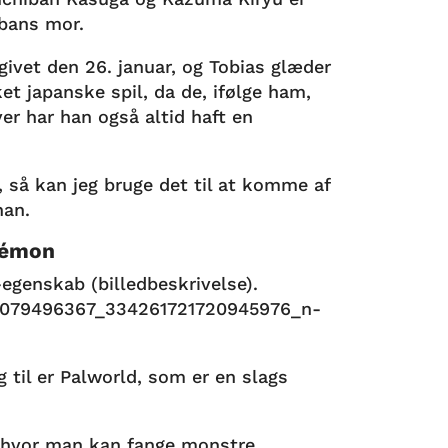
ibans mor.
dgivet den 26. januar, og Tobias glæder
sket japanske spil, da de, ifølge ham,
ver har han også altid haft en
g, så kan jeg bruge det til at komme af
han.
kémon
g til er Palworld, som er en slags
, hvor man kan fange monstre,