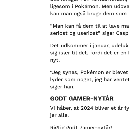
ligesom i Pokémon. Men udover
kan man også bruge dem som e
“Man kan få dem til at lave mad
seriøst og useriøst” siger Casp
Det udkommer i januar, udeluk
sig især til det, fordi det er 
nyt.
“Jeg synes, Pokémon er blevet 
lyder som noget, jeg har ventet
siger han.
GODT GAMER-NYTÅR
Vi håber, at 2024 bliver et år
jer alle.
Rigtig godt gamer-nytår!