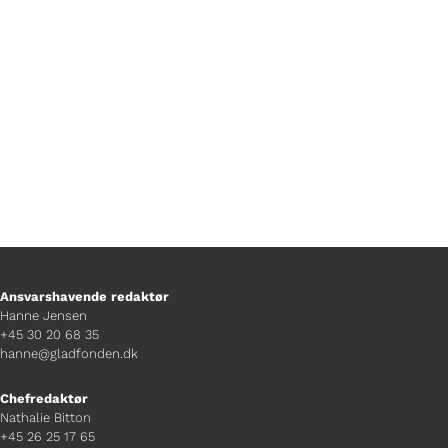
hjælper, hvis man er bange for
tordenvejr.
Ansvarshavende redaktør
Hanne Jensen
+45 30 20 68 35
hanne@gladfonden.dk
Chefredaktør
Nathalie Bitton
+45 26 25 17 65