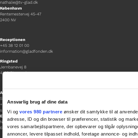
nathalie@tv-glad.dk
København
Rentemestervej 45-47
2400 NV
Receptionen
+45 38 12 01 00
information@gladfonden.dk
Ringsted
Jernbanevej 8
4100 Ringsted
Afdelingschef
Sacha Lohmann Weiss
Ansvarlig brug af dine data
+45 40 27 91 11
sacha.lw@gladfonden.dk
Vi og
vores 980 partnere
ønsker dit samtykke til at anvend
Esbjerg
adresse, ID og din browser til præferencer, statistik og marke
Norgesgade 1, 2. sal
vores samarbejdspartnere, der opbevarer og tilgår oplysninge
6700 Esbjerg
annoncer, levere tilpasset indhold, foretage annonce- og in