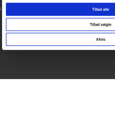

LOG IND
Tillad alle

Tillad valgte
Afvis