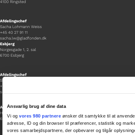
4100 Ringsted
Afdelingschef
Sacha Lohmann Weiss
+45 40 27 91 11
sacha.lw@gladfonden.dk
Esbjerg
Norgesgade 1, 2. sal
6700 Esbjerg
Afdelingschef
Sanne Hansen
+45 23 69 19 35
sanne.h@gladfonden.dk
Ansvarlig brug af dine data
Aabenraa
H P Hanssens Gade 23, 2.
Vi og
vores 980 partnere
ønsker dit samtykke til at anvend
6200 Aabenraa
adresse, ID og din browser til præferencer, statistik og marke
vores samarbejdspartnere, der opbevarer og tilgår oplysninge