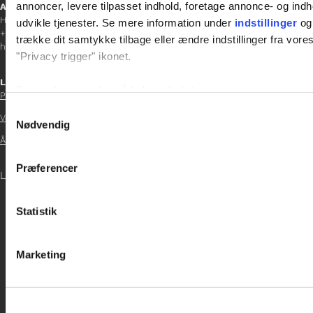
annoncer, levere tilpasset indhold, foretage annonce- og in
Afdelingschef
Helene Teichert
udvikle tjenester. Se mere information under
indstillinger
og 
+45 29 37 32 41
trække dit samtykke tilbage eller ændre indstillinger fra vore
helene.t@gladfonden.dk
"Privacy trigger" ikonet.
Links

Dine valg anvendes på hele websitet.
Persondatapolitik
Samtykkevalg
Vedtægter
Vi bruger cookies til at tilpasse vores indhold og annoncer, til 

Nødvendig
at analysere vores trafik. Vi deler også oplysninger om din
Årsrapport 2021
inden for sociale medier, annonceringspartnere og analysepa

Præferencer
data med andre oplysninger, du har givet dem, eller som de ha
LOG IND

Statistik
Marketing