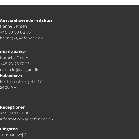
Ansvarshavende redaktør
Hanne Jensen
+45 30 20 68 35
hanne@gladfonden.dk
Chefredaktør
Nathalie Bitton
+45 26 25 17 65
nathalie@tv-glad.dk
København
Rentemestervej 45-47
2400 NV
Receptionen
+45 38 12 01 00
information@gladfonden.dk
Ringsted
Jernbanevej 8