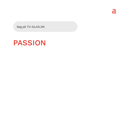
PASSION
Kim Lorentzen har en stor passion,
nemlig musik.
Han elsker musik og alt hvad der hører
til, og han føler ikke han kan leve uden.
Både de gode og de dårlige dage har et
musiknummer!