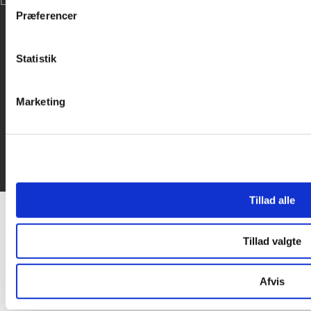
LOG IND
inden for sociale medier, annonceringspartnere og analysepa
Præferencer
data med andre oplysninger, du har givet dem, eller som de ha
Statistik
Marketing
Tillad alle
Tillad valgte
Afvis