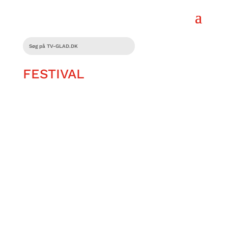
FESTIVAL
Kim Lorentzen har en stor passion,
nemlig musik.
Han elsker musik og alt hvad der hører
til, og han føler ikke han kan leve uden.
Både de gode og de dårlige dage har et
musiknummer!