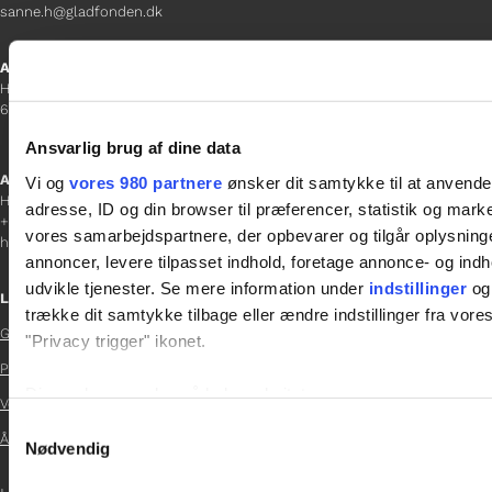
sanne.h@gladfonden.dk
Aabenraa
H P Hanssens Gade 23, 2.
6200 Aabenraa
Ansvarlig brug af dine data
Afdelingschef
Vi og
vores 980 partnere
ønsker dit samtykke til at anvend
Helene Teichert
adresse, ID og din browser til præferencer, statistik og marke
+45 29 37 32 41
vores samarbejdspartnere, der opbevarer og tilgår oplysninge
helene.t@gladfonden.dk
annoncer, levere tilpasset indhold, foretage annonce- og in
udvikle tjenester. Se mere information under
indstillinger
og 
Links
trække dit samtykke tilbage eller ændre indstillinger fra vore
Glad Fonden
"Privacy trigger" ikonet.

Persondatapolitik

Dine valg anvendes på hele websitet.
Vedtægter

Samtykkevalg
Årsrapport 2024
Vi bruger cookies til at tilpasse vores indhold og annoncer, til 
Nødvendig

at analysere vores trafik. Vi deler også oplysninger om din