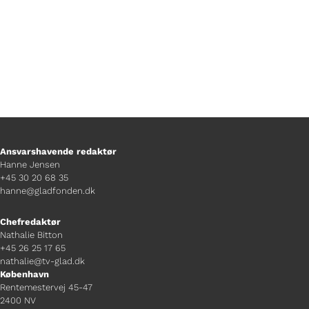
Ansvarshavende redaktør
Hanne Jensen
+45 30 20 68 35
hanne@gladfonden.dk
Chefredaktør
Nathalie Bitton
+45 26 25 17 65
nathalie@tv-glad.dk
København
Rentemestervej 45-47
2400 NV