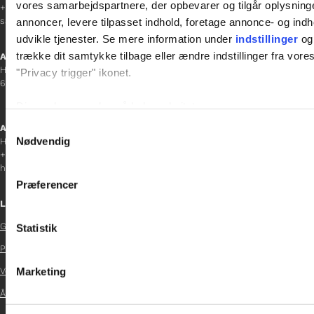
vores samarbejdspartnere, der opbevarer og tilgår oplysninge
+45 23 69 19 35
sanne.h@gladfonden.dk
annoncer, levere tilpasset indhold, foretage annonce- og in
udvikle tjenester. Se mere information under
indstillinger
og 
trække dit samtykke tilbage eller ændre indstillinger fra vore
Aabenraa
H P Hanssens Gade 23, 2.
"Privacy trigger" ikonet.
6200 Aabenraa
Dine valg anvendes på hele websitet.
Samtykkevalg
Afdelingschef
Vi bruger cookies til at tilpasse vores indhold og annoncer, til 
Nødvendig
Helene Teichert
+45 29 37 32 41
at analysere vores trafik. Vi deler også oplysninger om din
helene.t@gladfonden.dk
inden for sociale medier, annonceringspartnere og analysepa
Præferencer
data med andre oplysninger, du har givet dem, eller som de ha
Links
Glad Fonden
Statistik

Persondatapolitik

Marketing
Vedtægter

Årsrapport 2024
