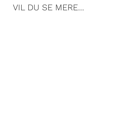
VIL DU SE MERE…
Med ring i næsen og uglet hår blev Clara
allerede på efterskolen headhuntet til at
blive model, men efter at have poseret i
verdens storbyer fandt hun ud af at
skuespillet var det, hun ville.
Arbejde, kæreste, hund og sudoku. Det
er de ting, dagens gæst går op i. Og det