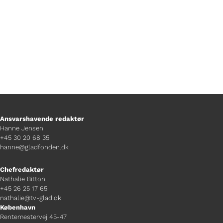
Ansvarshavende redaktør
Hanne Jensen
+45 30 20 68 35
hanne@gladfonden.dk
Chefredaktør
Nathalie Bitton
+45 26 25 17 65
nathalie@tv-glad.dk
København
Rentemestervej 45-47