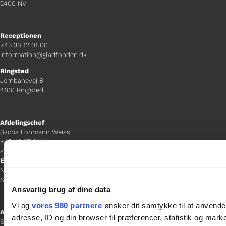
2400 NV
Receptionen
+45 38 12 01 00
information@gladfonden.dk
Ringsted
Jernbanevej 8
4100 Ringsted
Afdelingschef
Sacha Lohmann Weiss
+45 40 27 91 11
sacha.lw@gladfonden.dk
Esbjerg
Norgesgade 1, 2. sal
6700 Esbjerg
Ansvarlig brug af dine data
Vi og
vores 980 partnere
ønsker dit samtykke til at anvend
Afdelingschef
adresse, ID og din browser til præferencer, statistik og marke
Sanne Hansen