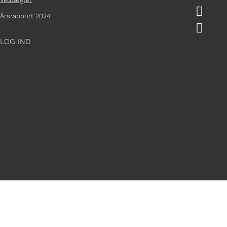

Årsrapport 2024

LOG IND