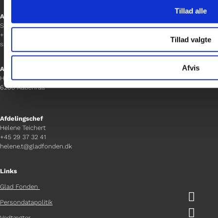
Tillad alle
Afdelingschef
Sanne Hansen
+45 23 69 19 35
Tillad valgte
sanne.h@gladfonden.dk
Afvis
Aabenraa
H P Hanssens Gade 23, 2.
6200 Aabenraa
Afdelingschef
Helene Teichert
+45 29 37 32 41
helene.t@gladfonden.dk
Links
Glad Fonden

Persondatapolitik

Vedtægter