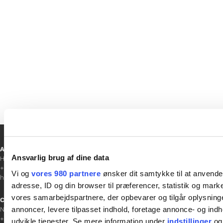
været en slags livsvidner og støtte i
svære tider.
Ansvarshavende redaktør
Ansvarlig brug af dine data
Hanne Jensen
+45 30 20 68 35
Vi og
vores 980 partnere
ønsker dit samtykke til at anvend
hanne@gladfonden.dk
adresse, ID og din browser til præferencer, statistik og marke
vores samarbejdspartnere, der opbevarer og tilgår oplysninge
Chefredaktør
annoncer, levere tilpasset indhold, foretage annonce- og in
Nathalie Bitton
+45 26 25 17 65
udvikle tjenester. Se mere information under
indstillinger
og 