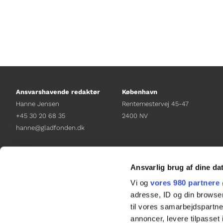
Ansvarshavende redaktør
København
Hanne Jensen
Rentemestervej 45-47
+45 30 20 68 35
2400 NV
hanne@gladfonden.dk
Chefredaktør
Receptionen
Nathalie Bitton
+45 38 12 01 00
Ansvarlig brug af dine da
+45 26 25 17 65
information@gladfonden.dk
Vi og
vores 980 partnere
nathalie@tv-glad.dk
adresse, ID og din browser
til vores samarbejdspartner
annoncer, levere tilpasse