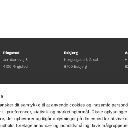
Ringsted
Esbjerg
A
Jernbanevej 8
Norgesgade 1, 2. sal
H
4100 Ringsted
6700 Esbjerg
6
Afdelingschef
Afdelingschef
A
Sacha Lohmann Weiss
Sanne Hansen
H
ta
+45 40 27 91 11
+45 23 69 19 35
+
ønsker dit samtykke til at anvende cookies og indsamle persond
sacha.lw@gladfonden.dk
sanne.h@gladfonden.dk
h
 til præferencer, statistik og marketingformål. Disse oplysninger
e, der opbevarer og tilgår oplysninger på din enhed for at vise d




t indhold, foretage annonce- og indholdsmåling, lave målgruppeu