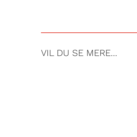
VIL DU SE MERE…
Med ring i næsen og uglet hår blev 
i verdens storbyer fandt hun ud af a