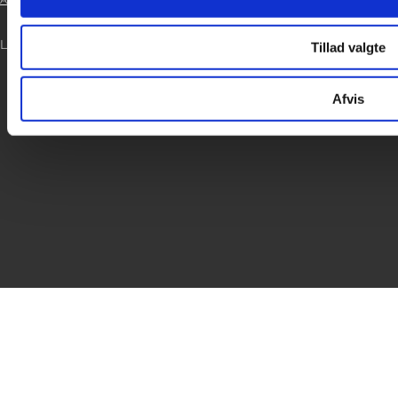

LOG IND
Tillad valgte
Afvis