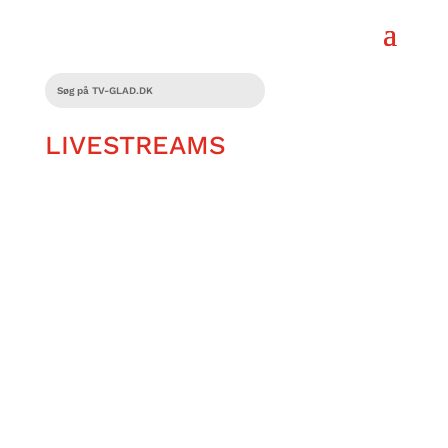
LIVESTREAMS
De fleste spil er umulige at spille, hvis
man ikke kan se. Heldigvis kommer der
flere spil til blinde og svagtseende. Her
anbefale