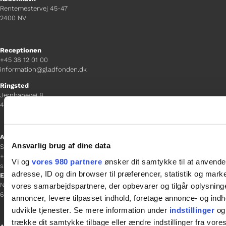
Rentemestervej 45-47
2400 NV
Receptionen
+45 38 12 01 00
information@gladfonden.dk
Ringsted
Jernbanevej 8
4100 Ringsted
Afdelingschef
Ansvarlig brug af dine data
Sacha Lohmann Weiss
+45 40 27 91 11
Vi og
vores 980 partnere
ønsker dit samtykke til at anvend
sacha.lw@gladfonden.dk
adresse, ID og din browser til præferencer, statistik og marke
Esbjerg
Norgesgade 1, 2. sal
vores samarbejdspartnere, der opbevarer og tilgår oplysninge
6700 Esbjerg
annoncer, levere tilpasset indhold, foretage annonce- og in
udvikle tjenester. Se mere information under
indstillinger
og 
trække dit samtykke tilbage eller ændre indstillinger fra vore