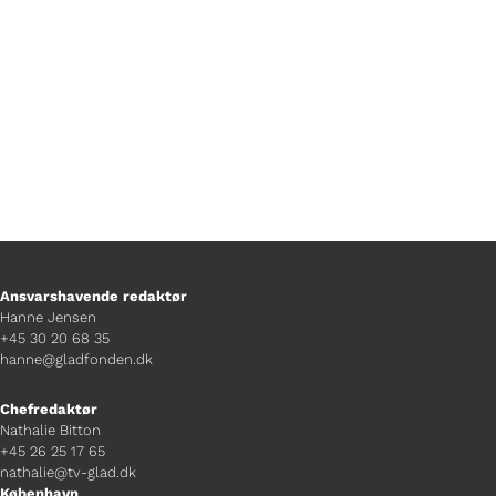
løjer.
Ansvarshavende redaktør
Hanne Jensen
+45 30 20 68 35
hanne@gladfonden.dk
Chefredaktør
Nathalie Bitton
+45 26 25 17 65
nathalie@tv-glad.dk
København