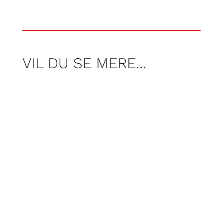
VIL DU SE MERE…
De fleste spil er umulige at spille, hvis
man ikke kan se. Heldigvis kommer der
flere spil til blinde og svagtseende. Her
anbefale