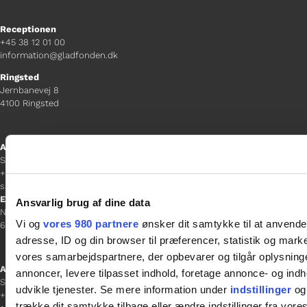
Receptionen
+45 38 12 01 00
information@gladfonden.dk
Ringsted
Jernbanevej 8
4100 Ringsted
Afdelingschef
Sacha Lohmann Weiss
+45 40 27 91 11
sacha.lw@gladfonden.dk
Esbjerg
Ansvarlig brug af dine data
Norgesgade 1, 2. sal
Vi og
vores 980 partnere
ønsker dit samtykke til at anvend
6700 Esbjerg
adresse, ID og din browser til præferencer, statistik og marke
vores samarbejdspartnere, der opbevarer og tilgår oplysninge
Afdelingschef
annoncer, levere tilpasset indhold, foretage annonce- og in
Sanne Hansen
udvikle tjenester. Se mere information under
indstillinger
og 
+45 23 69 19 35
trække dit samtykke tilbage eller ændre indstillinger fra vore