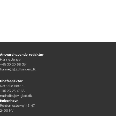
Ansvarshavende redaktør
Hanne Jensen
+45 30 20 68 35
hanne@gladfonden.dk
Chefredaktør
Nathalie Bitton
+45 26 25 17 65
nathalie@tv-glad.dk
København
Rentemestervej 45-47
2400 NV