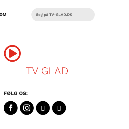
OM

TV GLAD
FØLG OS: