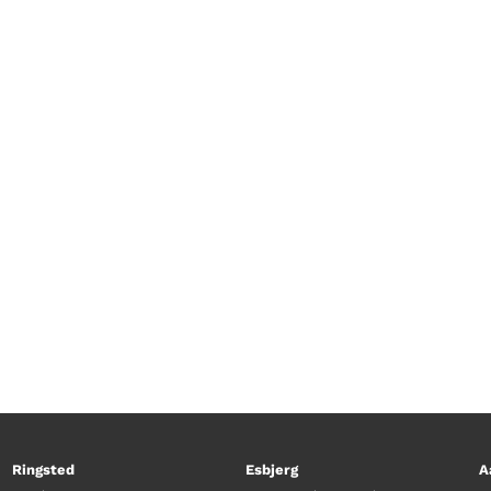
 tager vores køretøjsentusiast, Kim Moslund, til O
det en havnerundfart, som måske kommer lidt for 
m reparerer den, hvis hjulet falder af? Kim er helt
Ringsted
Esbjerg
A