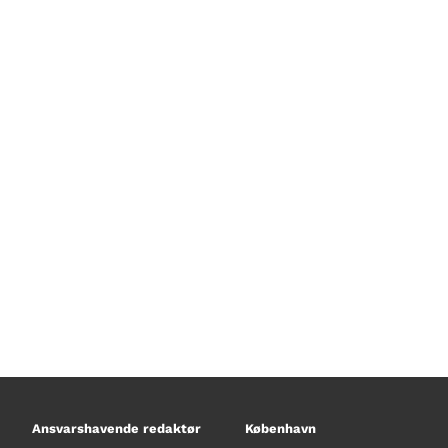
I dette afsnit af “Kims køretøjer”
med veteranbus. Han får blandt an
aircondition i en veteranbus, og hve
hvis man er bange for tordenvejr.
Ansvarshavende redaktør
København