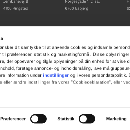
Jernbanevej 8
Norgesgade 1, 2. sal
H
4100 Ringsted
6700 Esbjerg
6
Afdelingschef
Afdelingschef
A
Sacha Lohmann Weiss
Sanne Hansen
H
ta
+45 40 27 91 11
+45 23 69 19 35
+
ønsker dit samtykke til at anvende cookies og indsamle persond
sacha.lw@gladfonden.dk
sanne.h@gladfonden.dk
h
 til præferencer, statistik og marketingformål. Disse oplysninger
e, der opbevarer og tilgår oplysninger på din enhed for at vise d




t indhold, foretage annonce- og indholdsmåling, lave målgruppeu
ere information under
indstillinger
og i vores persondatapolitik. 
 eller ændre indstillinger fra vores "Cookiedeklaration", eller ve
e websitet.
passe vores indhold og annoncer, til at vise dig funktioner til soci
Præferencer
Statistik
Marketing
fik. Vi deler også oplysninger om din brug af vores hjemmeside m