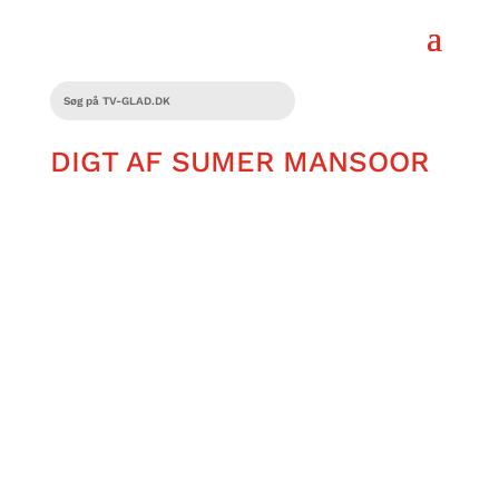
DIGT AF SUMER MANSOOR
Tænk, hvis man kunne rejse til
fremtiden og møde sig selv. Hvilke
drømme, ville du ønske, er gået i
opfyldelse? Sumer Mansoor kommer
her med sit bud.