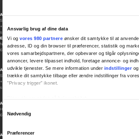
Afdelingschef
Sacha Lohmann Weiss
+45 40 27 91 11
Ansvarlig brug af dine data
sacha.lw@gladfonden.dk
Vi og
vores 980 partnere
ønsker dit samtykke til at anvend
Esbjerg
Norgesgade 1, 2. sal
adresse, ID og din browser til præferencer, statistik og marke
6700 Esbjerg
vores samarbejdspartnere, der opbevarer og tilgår oplysninge
annoncer, levere tilpasset indhold, foretage annonce- og in
udvikle tjenester. Se mere information under
indstillinger
og 
Afdelingschef
trække dit samtykke tilbage eller ændre indstillinger fra vore
Sanne Hansen
+45 23 69 19 35
"Privacy trigger" ikonet.
sanne.h@gladfonden.dk
Dine valg anvendes på hele websitet.
Aabenraa
Samtykkevalg
H P Hanssens Gade 23, 2.
Vi bruger cookies til at tilpasse vores indhold og annoncer, til 
Nødvendig
6200 Aabenraa
at analysere vores trafik. Vi deler også oplysninger om din
inden for sociale medier, annonceringspartnere og analysepa
Præferencer
data med andre oplysninger, du har givet dem, eller som de ha
Afdelingschef