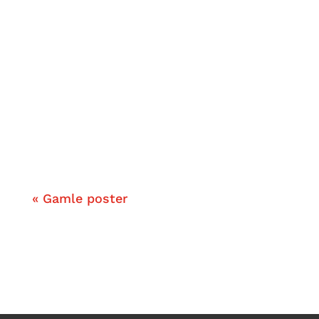
Hvordan føltes det inde i kroppen, når
du er forelsket?
Det prøver Sumer at sætte ord på, i
dette fine digt om forelskelse.
« Gamle poster