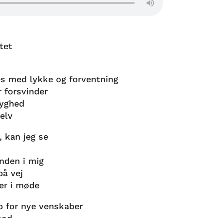
e
tet
es med lykke og forventning
 forsvinder
ryghed
elv
 kan jeg se
nden i mig
på vej
der i møde
p for nye venskaber