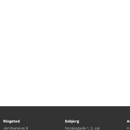
i forbindelse med TV Glads 25 års jubilæum. Læs o
Ringsted
Esbjerg
A
Jernbanevej 8
Norgesgade 1, 2. sal
H