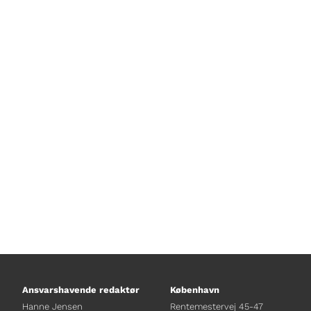
Sumer Mansoor har skrevet et digt 
Ansvarshavende redaktør
København
Hanne Jensen
Rentemestervej 45-47