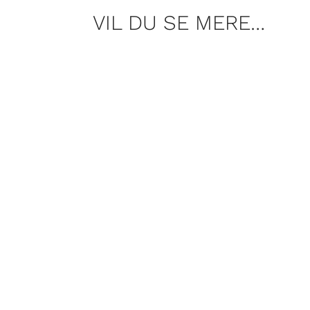
VIL DU SE MERE…
Tænk, hvis man kunne rejse til fre
Mansoor kommer her med sit bud.
Med kunstig intelligens åbnede der 
venner, ChatGPT og MyAI.