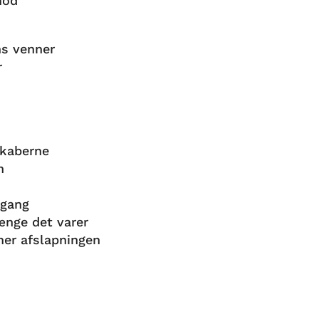
mod
ns venner
r
skaberne
n
 gang
længe det varer
r afslapningen