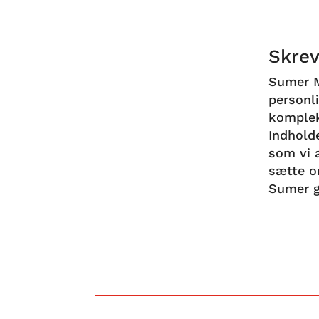
Skrev
Sumer M
personl
komplek
Indhold
som vi a
sætte or
Sumer 