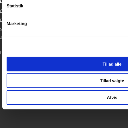
Links
Statistik
Glad Fonden

Persondatapolitik
Marketing

Vedtægter

Årsrapport 2024

LOG IND
Tillad alle
Tillad valgte
Afvis