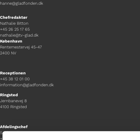
hanne@gladfonden.dk
Chefredaktør
Nathalie Bitton
+45 26 25 17 65
nathalie@tv-glad.dk
København
Rentemestervej 45-47
2400 NV
Receptionen
+45 38 12 01 00
information@gladfonden.dk
Ringsted
Jernbanevej 8
4100 Ringsted
Afdelingschef
Sacha Lohmann Weiss
+45 40 27 91 11