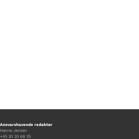
Sumer Mansoor tager dig gennem den
følelsesmæssige rejse, som trygge og
gode venskaber kan være.
Ansvarshavende redaktør
Hanne Jensen
+45 30 20 68 35