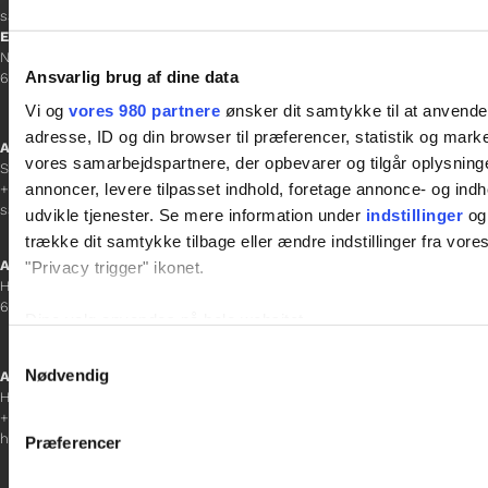
sacha.lw@gladfonden.dk
Esbjerg
Norgesgade 1, 2. sal
Ansvarlig brug af dine data
6700 Esbjerg
Vi og
vores 980 partnere
ønsker dit samtykke til at anvend
adresse, ID og din browser til præferencer, statistik og marke
Afdelingschef
vores samarbejdspartnere, der opbevarer og tilgår oplysninge
Sanne Hansen
annoncer, levere tilpasset indhold, foretage annonce- og in
+45 23 69 19 35
sanne.h@gladfonden.dk
udvikle tjenester. Se mere information under
indstillinger
og 
trække dit samtykke tilbage eller ændre indstillinger fra vore
Aabenraa
"Privacy trigger" ikonet.
H P Hanssens Gade 23, 2.
6200 Aabenraa
Dine valg anvendes på hele websitet.
Samtykkevalg
Vi bruger cookies til at tilpasse vores indhold og annoncer, til 
Nødvendig
Afdelingschef
at analysere vores trafik. Vi deler også oplysninger om din
Helene Teichert
+45 29 37 32 41
inden for sociale medier, annonceringspartnere og analysepa
helene.t@gladfonden.dk
Præferencer
data med andre oplysninger, du har givet dem, eller som de ha