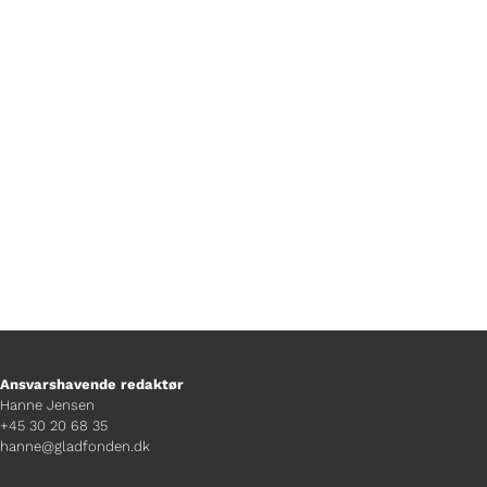
Til dig, der er i tvivl om hvordan man
stemmer til et valg, kommer her en
guide, der tager dig igennem forløbet.
Ansvarshavende redaktør
Hanne Jensen
+45 30 20 68 35
hanne@gladfonden.dk