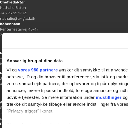
Chefredaktør
Nathalie Bitton
+45 26 25 17 65
nathalie@tv-glad.dk
København
Rentemestervej 45-47
2400 NV
Receptionen
+45 38 12 01 00
Ansvarlig brug af dine data
information@gladfonden.dk
Vi og
vores 980 partnere
ønsker dit samtykke til at anvend
Ringsted
adresse, ID og din browser til præferencer, statistik og marke
Jernbanevej 8
vores samarbejdspartnere, der opbevarer og tilgår oplysninge
4100 Ringsted
annoncer, levere tilpasset indhold, foretage annonce- og in
udvikle tjenester. Se mere information under
indstillinger
og 
Afdelingschef
trække dit samtykke tilbage eller ændre indstillinger fra vore
Sacha Lohmann Weiss
"Privacy trigger" ikonet.
+45 40 27 91 11
sacha.lw@gladfonden.dk
Esbjerg
Dine valg anvendes på hele websitet.