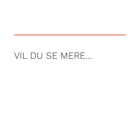
VIL DU SE MERE…
Ikke alle elsker sommerferie. Det
gælder flere af Magnus Schultz
Pedersens kolleger på Glad. I en artikel
deler de deres forhold til sommerferien,
og hvad de får tiden til at gå med.