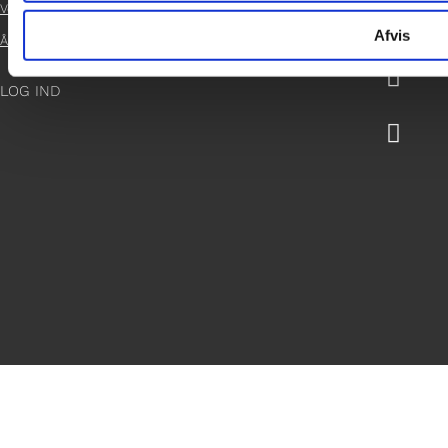
Vedtægter

Afvis
Årsrapport 2021

LOG IND
