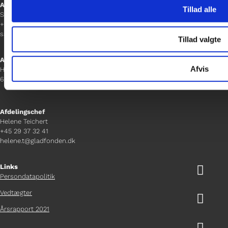
Afdelingschef
Tillad alle
Sanne Hansen
+45 23 69 19 35
sanne.h@gladfonden.dk
Tillad valgte
Aabenraa
Afvis
H P Hanssens Gade 23, 2.
6200 Aabenraa
Afdelingschef
Helene Teichert
+45 29 37 32 41
helene.t@gladfonden.dk
Links

Persondatapolitik
Vedtægter

Årsrapport 2021
