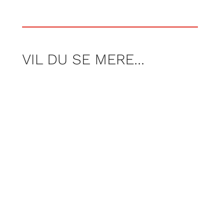
VIL DU SE MERE…
Segas blå maskot fylder 35. Vi fejrer
Sonic ved at puste støvet af hans første
spil fra 1991 og smide det i maskinen.
Men … holder Sonic the Hedgehog
stadig?