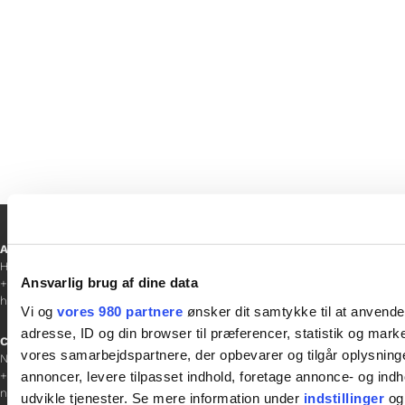
dem ud!
Ansvarshavende redaktør
Hanne Jensen
Ansvarlig brug af dine data
+45 30 20 68 35
hanne@gladfonden.dk
Vi og
vores 980 partnere
ønsker dit samtykke til at anvend
adresse, ID og din browser til præferencer, statistik og marke
Chefredaktør
vores samarbejdspartnere, der opbevarer og tilgår oplysninge
Nathalie Bitton
annoncer, levere tilpasset indhold, foretage annonce- og in
+45 26 25 17 65
nathalie@tv-glad.dk
udvikle tjenester. Se mere information under
indstillinger
og 