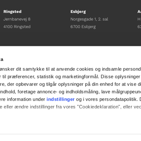
Ringsted
Esbjerg
A
Jernbanevej 8
Norgesgade 1, 2. sal
H
4100 Ringsted
6700 Esbjerg
6
Afdelingschef
Afdelingschef
A
Sacha Lohmann Weiss
Sanne Hansen
H
ta
+45 40 27 91 11
+45 23 69 19 35
+
ønsker dit samtykke til at anvende cookies og indsamle persond
sacha.lw@gladfonden.dk
sanne.h@gladfonden.dk
h
 til præferencer, statistik og marketingformål. Disse oplysninger
e, der opbevarer og tilgår oplysninger på din enhed for at vise d




t indhold, foretage annonce- og indholdsmåling, lave målgruppeu
ere information under
indstillinger
og i vores persondatapolitik. 
 eller ændre indstillinger fra vores "Cookiedeklaration", eller ve
e websitet.