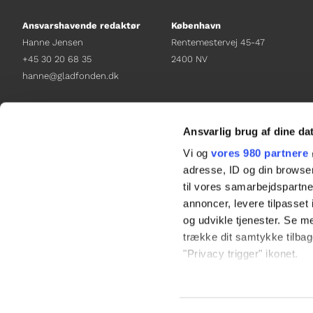
Ansvarshavende redaktør
København
Hanne Jensen
Rentemestervej 45-47
+45 30 20 68 35
2400 NV
hanne@gladfonden.dk
Chefredaktør
Receptionen
Nathalie Bitton
+45 38 12 01 00
Ansvarlig brug af dine da
+45 26 25 17 65
information@gladfonden.dk
Vi og
vores 980 partnere
nathalie@tv-glad.dk
adresse, ID og din browser
til vores samarbejdspartner
annoncer, levere tilpasse
og udvikle tjenester. Se m
trække dit samtykke tilbage
"Privacy trigger" ikonet.
Dine valg anvendes på hel