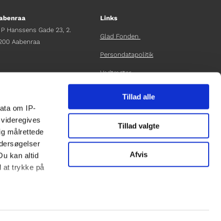
abenraa
Links
 P Hanssens Gade 23, 2.
Glad Fonden
200 Aabenraa
Persondatapolitik
Vedtægter
fdelingschef
elene Teichert
Årsrapport 2024
Tillad alle
45 29 37 32 41
ata om IP-
elene.t@gladfonden.dk
LOG IND
 videregives
Tillad valgte
ig målrettede
ndersøgelser
Afvis
Du kan altid
d at trykke på