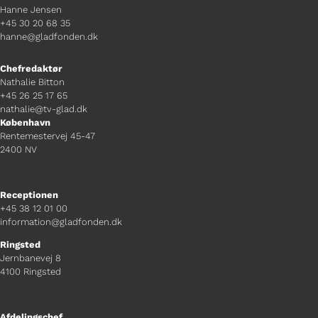
Hanne Jensen
+45 30 20 68 35
hanne@gladfonden.dk
Chefredaktør
Nathalie Bitton
+45 26 25 17 65
nathalie@tv-glad.dk
København
Rentemestervej 45-47
2400 NV
Receptionen
+45 38 12 01 00
information@gladfonden.dk
Ringsted
Jernbanevej 8
4100 Ringsted
Afdelingschef