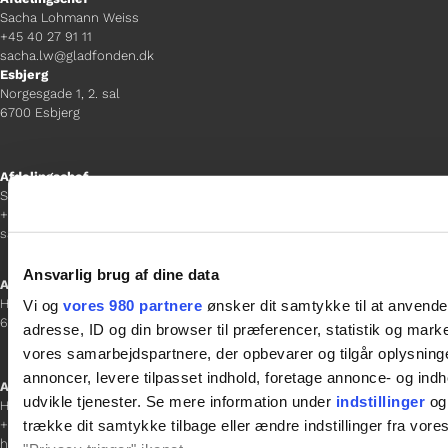
Sacha Lohmann Weiss
+45 40 27 91 11
sacha.lw@gladfonden.dk
Esbjerg
Norgesgade 1, 2. sal
6700 Esbjerg
Afdelingschef
Sanne Hansen
+45 23 69 19 35
sanne.h@gladfonden.dk
Ansvarlig brug af dine data
Aabenraa
H P Hanssens Gade 23, 2.
Vi og
vores 980 partnere
ønsker dit samtykke til at anvend
6200 Aabenraa
adresse, ID og din browser til præferencer, statistik og marke
vores samarbejdspartnere, der opbevarer og tilgår oplysninge
annoncer, levere tilpasset indhold, foretage annonce- og in
Afdelingschef
udvikle tjenester. Se mere information under
indstillinger
og 
Helene Teichert
trække dit samtykke tilbage eller ændre indstillinger fra vore
+45 29 37 32 41
helene.t@gladfonden.dk