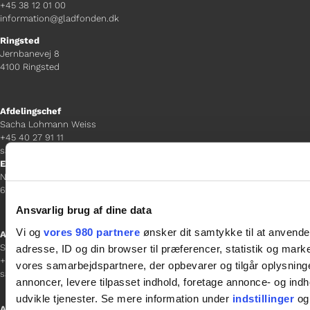
+45 38 12 01 00
information@gladfonden.dk
Ringsted
Jernbanevej 8
4100 Ringsted
Afdelingschef
Sacha Lohmann Weiss
+45 40 27 91 11
sacha.lw@gladfonden.dk
Esbjerg
Norgesgade 1, 2. sal
6700 Esbjerg
Ansvarlig brug af dine data
Vi og
vores 980 partnere
ønsker dit samtykke til at anvend
Afdelingschef
Sanne Hansen
adresse, ID og din browser til præferencer, statistik og marke
+45 23 69 19 35
vores samarbejdspartnere, der opbevarer og tilgår oplysninge
sanne.h@gladfonden.dk
annoncer, levere tilpasset indhold, foretage annonce- og in
udvikle tjenester. Se mere information under
indstillinger
og 
Aabenraa