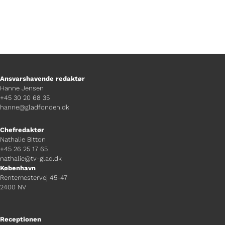
Ansvarshavende redaktør
Hanne Jensen
+45 30 20 68 35
hanne@gladfonden.dk
Chefredaktør
Nathalie Bitton
+45 26 25 17 65
nathalie@tv-glad.dk
København
Rentemestervej 45-47
2400 NV
Receptionen