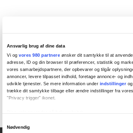
Niels Dahl og Tobias Wieczorek deltog i
Royal Run 25. maj i hver deres ende af
Ansvarlig brug af dine data
landet. De deler deres oplevelse af
Vi og
vores 980 partnere
ønsker dit samtykke til at anvend
folkefesten og opfordrer andre til at
adresse, ID og din browser til præferencer, statistik og marke
være en del af en fest, der samler alle.
vores samarbejdspartnere, der opbevarer og tilgår oplysninge
annoncer, levere tilpasset indhold, foretage annonce- og in
udvikle tjenester. Se mere information under
indstillinger
og 
trække dit samtykke tilbage eller ændre indstillinger fra vore
"Privacy trigger" ikonet.
Dine valg anvendes på hele websitet.
Samtykkevalg
Vi bruger cookies til at tilpasse vores indhold og annoncer, til 
Nødvendig