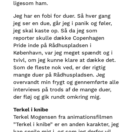
ligesom ham.
Jeg har en fobi for duer. Så hver gang
jeg ser en due, går jeg i panik og føler,
jeg skal kaste op. Så da jeg som
reporter skulle dække Copenhagen
Pride inde på Rådhuspladsen i
København, var jeg meget spændt og i
tvivl, om jeg kunne klare at dække det.
Som de fleste nok ved, er der rigtig
mange duer på Rådhuspladsen. Jeg
overvandt min frygt og gennemførte alle
interviews på trods af de mange duer,
der fløj og gik rundt omkring mig.
Terkel i knibe
Terkel Mogensen fra animationsfilmen
”Terkel i knibe” er en anden karakter, jeg
kan spejle mig i, og som jeg derfor vil