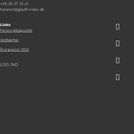
+45 29 37 32 41
helene.t@gladfonden.dk
Links

Persondatapolitik
Vedtægter

Årsrapport 2021

LOG IND
