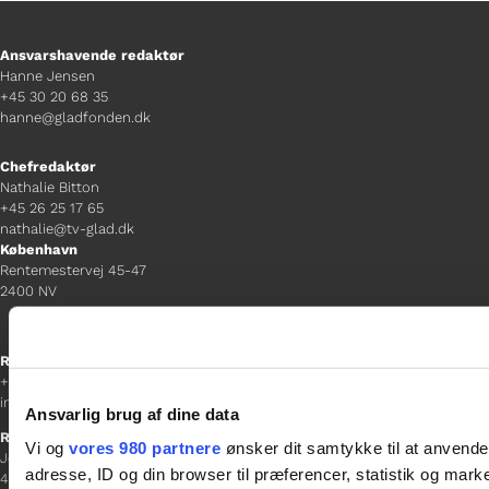
Ansvarshavende redaktør
Hanne Jensen
+45 30 20 68 35
hanne@gladfonden.dk
Chefredaktør
Nathalie Bitton
+45 26 25 17 65
nathalie@tv-glad.dk
København
Rentemestervej 45-47
2400 NV
Receptionen
+45 38 12 01 00
information@gladfonden.dk
Ansvarlig brug af dine data
Ringsted
Vi og
vores 980 partnere
ønsker dit samtykke til at anvend
Jernbanevej 8
adresse, ID og din browser til præferencer, statistik og marke
4100 Ringsted