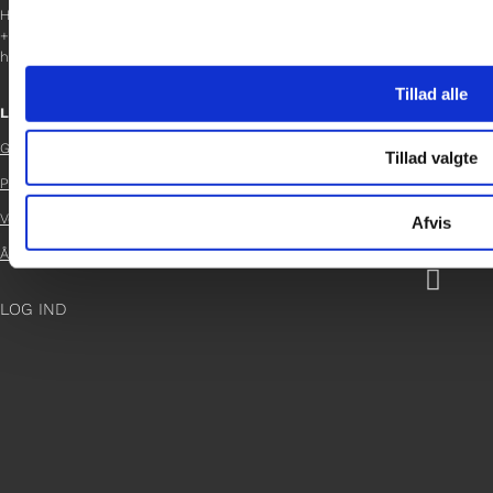
Helene Teichert
+45 29 37 32 41
helene.t@gladfonden.dk
Tillad alle
Links
Glad Fonden
Tillad valgte

Persondatapolitik

Vedtægter
Afvis

Årsrapport 2024

LOG IND