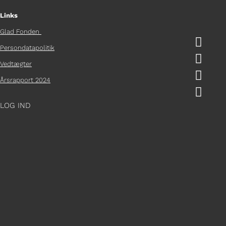
Links
Glad Fonden

Persondatapolitik

Vedtægter

Årsrapport 2024

LOG IND