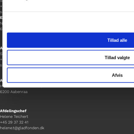
Sacha Lohmann Weiss
+45 40 27 91 11
sacha.lw@gladfonden.dk
Esbjerg
Norgesgade 1, 2. sal
6700 Esbjerg
Tillad alle
Afdelingschef
Sanne Hansen
Tillad valgte
+45 23 69 19 35
sanne.h@gladfonden.dk
Afvis
Aabenraa
H P Hanssens Gade 23, 2.
6200 Aabenraa
Afdelingschef
Helene Teichert
+45 29 37 32 41
helene.t@gladfonden.dk