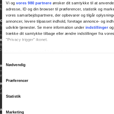
Vi og
vores 980 partnere
ønsker dit samtykke til at anvend
+45 30 20 68 35
adresse, ID og din browser til præferencer, statistik og marke
hanne@gladfonden.dk
vores samarbejdspartnere, der opbevarer og tilgår oplysninge
Chefredaktør
annoncer, levere tilpasset indhold, foretage annonce- og in
Nathalie Bitton
udvikle tjenester. Se mere information under
indstillinger
og 
+45 26 25 17 65
trække dit samtykke tilbage eller ændre indstillinger fra vore
nathalie@tv-glad.dk
"Privacy trigger" ikonet.
København
Rentemestervej 45-47
2400 NV
Dine valg anvendes på hele websitet.
Samtykkevalg
Vi bruger cookies til at tilpasse vores indhold og annoncer, til 
Nødvendig
Receptionen
at analysere vores trafik. Vi deler også oplysninger om din
+45 38 12 01 00
information@gladfonden.dk
inden for sociale medier, annonceringspartnere og analysepa
Præferencer
data med andre oplysninger, du har givet dem, eller som de ha
Ringsted
Jernbanevej 8
4100 Ringsted
Statistik
Afdelingschef
Marketing