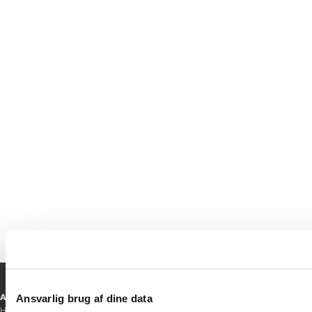
Dyr er lige så vigtige som andre
karakterer i spil. Derfor har vi dedikeret
en top 5-liste til vores yndlingsdyr – de
barske, de bidske, og de helt igennem
bedårende dyr!
Ansvarshavende redaktør
Ansvarlig brug af dine data
Hanne Jensen