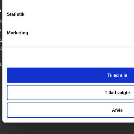
Links
Statistik
Glad Fonden

Persondatapolitik
Marketing

Vedtægter

Årsrapport 2024

LOG IND
Tillad alle
Tillad valgte
Afvis