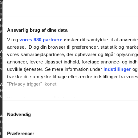
Sacha Lohmann Weiss
+45 40 27 91 11
sacha.lw@gladfonden.dk
Esbjerg
Norgesgade 1, 2. sal
Ansvarlig brug af dine data
6700 Esbjerg
Vi og
vores 980 partnere
ønsker dit samtykke til at anvend
adresse, ID og din browser til præferencer, statistik og marke
Afdelingschef
vores samarbejdspartnere, der opbevarer og tilgår oplysninge
Sanne Hansen
annoncer, levere tilpasset indhold, foretage annonce- og in
+45 23 69 19 35
udvikle tjenester. Se mere information under
indstillinger
og 
sanne.h@gladfonden.dk
trække dit samtykke tilbage eller ændre indstillinger fra vore
"Privacy trigger" ikonet.
Aabenraa
H P Hanssens Gade 23, 2.
6200 Aabenraa
Dine valg anvendes på hele websitet.
Samtykkevalg
Vi bruger cookies til at tilpasse vores indhold og annoncer, til 
Nødvendig
Afdelingschef
at analysere vores trafik. Vi deler også oplysninger om din
Helene Teichert
+45 29 37 32 41
inden for sociale medier, annonceringspartnere og analysepa
Præferencer
helene.t@gladfonden.dk
data med andre oplysninger, du har givet dem, eller som de ha