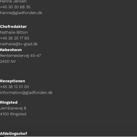
Hanne Jensen
+45 30 20 68 35
hanne@gladfonden.dk
Chefredaktør
Nathalie Bitton
+45 26 25 17 65
nathalie@tv-glad.dk
København
Rentemestervej 45-47
2400 NV
Receptionen
+45 38 12 01 00
information@gladfonden.dk
Ringsted
Jernbanevej 8
4100 Ringsted
Afdelingschef