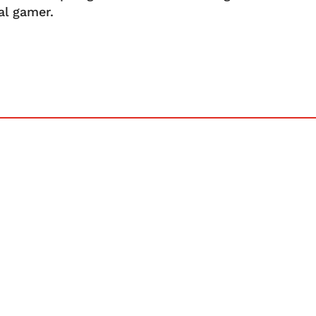
al gamer.
t er ikke dem alle, der er lige kendte. Her får du 
 mere kærlighed!