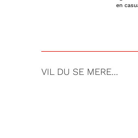
en casu
VIL DU SE MERE…
Der findes mange Mario-spil, men de
Mario-spil, der fortjener at få lidt