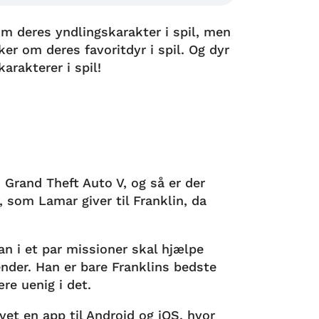
m deres yndlingskarakter i spil, men
er om deres favoritdyr i spil. Og dyr
karakterer i spil!
 Grand Theft Auto V, og så er der
, som Lamar giver til Franklin, da
n i et par missioner skal hjælpe
ender. Han er bare Franklins bedste
re uenig i det.
vet en app til Android og iOS, hvor