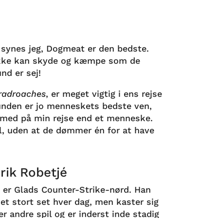
, synes jeg, Dogmeat er den bedste.
ikke kan skyde og kæmpe som de
d er sej!
radroaches
, er meget vigtig i ens rejse
den er jo menneskets bedste ven,
d med på min rejse end et menneske.
l, uden at de dømmer én for at have
rik Robetjé
k er Glads Counter-Strike-nørd. Han
det stort set hver dag, men kaster sig
r andre spil og er inderst inde stadig