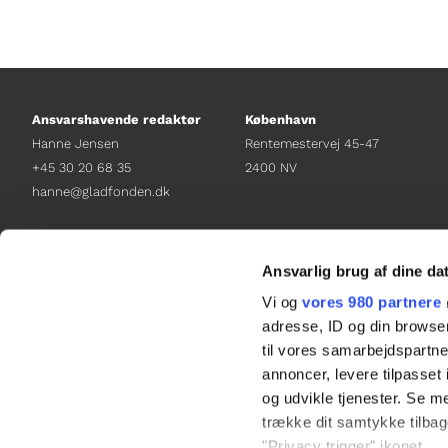
Ansvarshavende redaktør
København
Hanne Jensen
Rentemestervej 45-47
+45 30 20 68 35
2400 NV
hanne@gladfonden.dk
Chefredaktør
Receptionen
Nathalie Bitton
+45 38 12 01 00
Ansvarlig brug af dine da
+45 26 25 17 65
information@gladfonden.dk
Vi og
vores 980 partnere
nathalie@tv-glad.dk
adresse, ID og din browser
til vores samarbejdspartner
annoncer, levere tilpasse
og udvikle tjenester. Se m
trække dit samtykke tilbage
"Privacy trigger" ikonet.