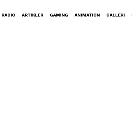
RADIO
ARTIKLER
GAMING
ANIMATION
GALLERI
 mest indtjente film nogensinde, baseret på et vid