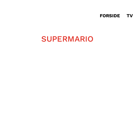
FORSIDE
TV
SUPERMARIO
Den nyeste Super Mario film er den