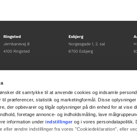
Ringsted
Esbjerg
A
Jernbanevej 8
Norgesgade 1, 2. sal
H
4100 Ringsted
6700 Esbjerg
6
Afdelingschef
Afdelingschef
A
Sacha Lohmann Weiss
Sanne Hansen
H
ta
+45 40 27 91 11
+45 23 69 19 35
+
ønsker dit samtykke til at anvende cookies og indsamle persond
sacha.lw@gladfonden.dk
sanne.h@gladfonden.dk
h
 til præferencer, statistik og marketingformål. Disse oplysninger
e, der opbevarer og tilgår oplysninger på din enhed for at vise d




t indhold, foretage annonce- og indholdsmåling, lave målgruppeu
ere information under
indstillinger
og i vores persondatapolitik. 
 eller ændre indstillinger fra vores "Cookiedeklaration", eller ve