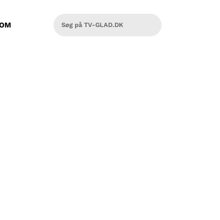
OM
eospil. Har du set den?